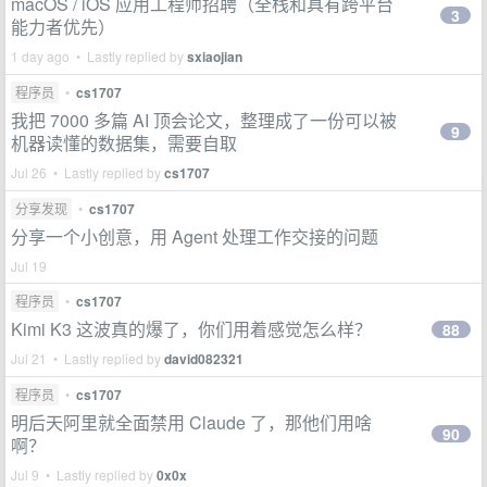
macOS / iOS 应用工程师招聘（全栈和具有跨平台
3
能力者优先）
1 day ago • Lastly replied by
sxiaojian
程序员
•
cs1707
我把 7000 多篇 AI 顶会论文，整理成了一份可以被
9
机器读懂的数据集，需要自取
Jul 26 • Lastly replied by
cs1707
分享发现
•
cs1707
分享一个小创意，用 Agent 处理工作交接的问题
Jul 19
程序员
•
cs1707
Kimi K3 这波真的爆了，你们用着感觉怎么样？
88
Jul 21 • Lastly replied by
david082321
程序员
•
cs1707
明后天阿里就全面禁用 Claude 了，那他们用啥
90
啊？
Jul 9 • Lastly replied by
0x0x