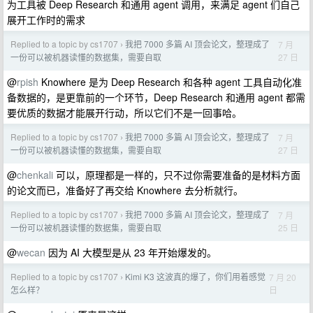
为工具被 Deep Research 和通用 agent 调用，来满足 agent 们自己
展开工作时的需求
Replied to a topic by cs1707
我把 7000 多篇 AI 顶会论文，整理成了
7 月
›
27 日
一份可以被机器读懂的数据集，需要自取
@
rpish
Knowhere 是为 Deep Research 和各种 agent 工具自动化准
备数据的，是更靠前的一个环节，Deep Research 和通用 agent 都需
要优质的数据才能展开行动，所以它们不是一回事哈。
Replied to a topic by cs1707
我把 7000 多篇 AI 顶会论文，整理成了
7 月
›
27 日
一份可以被机器读懂的数据集，需要自取
@
chenkali
可以，原理都是一样的，只不过你需要准备的是材料方面
的论文而已，准备好了再交给 Knowhere 去分析就行。
Replied to a topic by cs1707
我把 7000 多篇 AI 顶会论文，整理成了
7 月
›
25 日
一份可以被机器读懂的数据集，需要自取
@
wecan
因为 AI 大模型是从 23 年开始爆发的。
Replied to a topic by cs1707
Kimi K3 这波真的爆了，你们用着感觉
7 月 20
›
日
怎么样？