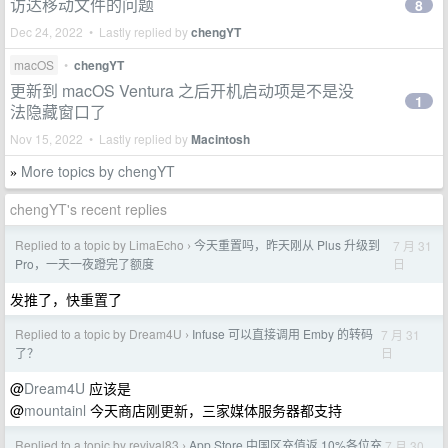
访达移动文件的问题
8
Dec 24, 2022 • Lastly replied by
chengYT
macOS
•
chengYT
更新到 macOS Ventura 之后开机启动项是不是没
1
法隐藏窗口了
Nov 15, 2022 • Lastly replied by
Macintosh
More topics by chengYT
»
chengYT's recent replies
Replied to a topic by LimaEcho
今天重置吗，昨天刚从 Plus 升级到
7 月 31
›
日
Pro，一天一夜蹬完了额度
发推了，快重置了
Replied to a topic by Dream4U
Infuse 可以直接调用 Emby 的转码
7 月 31
›
日
了？
@
Dream4U
应该是
@
mountainl
今天商店刚更新，三家媒体服务器都支持
Replied to a topic by revival83
App Store 中国区充值返 10%各位充
7 月 30
›