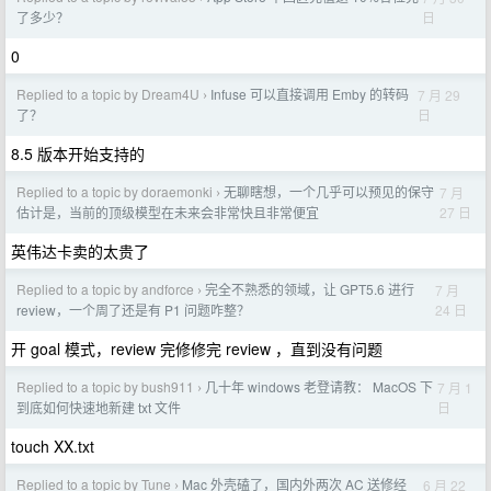
日
了多少？
0
Replied to a topic by Dream4U
Infuse 可以直接调用 Emby 的转码
7 月 29
›
日
了？
8.5 版本开始支持的
Replied to a topic by doraemonki
无聊瞎想，一个几乎可以预见的保守
7 月
›
27 日
估计是，当前的顶级模型在未来会非常快且非常便宜
英伟达卡卖的太贵了
Replied to a topic by andforce
完全不熟悉的领域，让 GPT5.6 进行
7 月
›
24 日
review，一个周了还是有 P1 问题咋整？
开 goal 模式，review 完修修完 review ，直到没有问题
Replied to a topic by bush911
几十年 windows 老登请教： MacOS 下
7 月 1
›
日
到底如何快速地新建 txt 文件
touch XX.txt
Replied to a topic by Tune
Mac 外壳磕了，国内外两次 AC 送修经
6 月 22
›