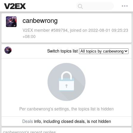
canbewrong
V2EX member #589794, joined on 2022-08-01 09:25:23
+08:00
Switch topics list
Per canbewrong's settings, the topics list is hidden
Deals
info, including closed deals, is not hidden
canbewrong's recent replies