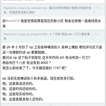
Replied to a topic by canbewrong
最近总刷到老破小租售比很高的信
4 月 30
›
日
息，但我感觉没那么美好
@
leon0318
我是觉得就算是现在的新小区 租金也很难一直维持高水
准
Replied to a topic by qingchen666
3 个月前 我说 eth 1 万刀 都在嘲
2 月 6
›
日
笑
都 26 年 2 月份了 op 之前各种嘲讽别人 各种上嘴脸 哪怕评论区只是
说一句理智的话 op 都要跳脚。
敢问从 op 这个帖子到现在 这半年时间 eth 有没有到一万刀？
再给你打个八折 有没有到 8000 ？
我怎么刚去查了下，今天最低报价 1747 呢？
op 当初无故嘲讽别人有多装逼，现在就有多打脸。
啪，这是我该还你的。
啪，这是时间还给你的。
啪，这是现实给你的。
啪，这是我替其他人还你的。