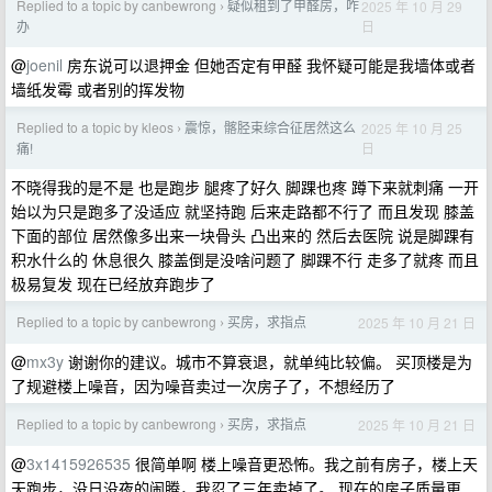
Replied to a topic by canbewrong
疑似租到了甲醛房，咋
2025 年 10 月 29
›
日
办
@
joenil
房东说可以退押金 但她否定有甲醛 我怀疑可能是我墙体或者
墙纸发霉 或者别的挥发物
Replied to a topic by kleos
震惊，髂胫束综合征居然这么
2025 年 10 月 25
›
日
痛!
不晓得我的是不是 也是跑步 腿疼了好久 脚踝也疼 蹲下来就刺痛 一开
始以为只是跑多了没适应 就坚持跑 后来走路都不行了 而且发现 膝盖
下面的部位 居然像多出来一块骨头 凸出来的 然后去医院 说是脚踝有
积水什么的 休息很久 膝盖倒是没啥问题了 脚踝不行 走多了就疼 而且
极易复发 现在已经放弃跑步了
Replied to a topic by canbewrong
买房，求指点
2025 年 10 月 21 日
›
@
mx3y
谢谢你的建议。城市不算衰退，就单纯比较偏。 买顶楼是为
了规避楼上噪音，因为噪音卖过一次房子了，不想经历了
Replied to a topic by canbewrong
买房，求指点
2025 年 10 月 21 日
›
@
3x1415926535
很简单啊 楼上噪音更恐怖。我之前有房子，楼上天
天跑步，没日没夜的闹腾，我忍了三年卖掉了。 现在的房子质量更