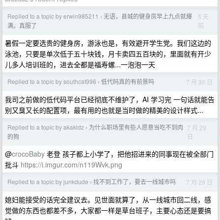
Replied to a topic by erwin985211
无语，县城的健身房早上九点就爆
5 天
›
前
满。真服了
暑假一定要选贵的健身房，游泳也是，有效避开学生党。我们这边的
泳池，只要是单次低于五十块钱，月卡卖四五百块的，里面就有开少
儿多人培训班的，进去全都是福寿螺...一泡泡一天
Replied to a topic by southcat996
低代码真的有前景吗
7 月 30 日
›
我司之前做的低代码平台已经彻底不维护了，AI 学习完 一句话就能告
别又臭又长的配置项，最有用的也就是当时做的精美的设计样式...
Replied to a topic by akakidz
为什么职场里有些人愿意当吃不到肉
7 月 29
›
日
的狗
@
crocoBaby
老登 孩子都上小学了，把他招进来的同事现在被全部门
批斗
https://i.imgur.com/n119Wvk.png
Replied to a topic by junkdude
找不到工作了，要去一线城市吗
7 月 29 日
›
媳妇能接受的话完全建议去。见世面就算了，从一线城市回二线，感
觉做的东西也都差不多，大家都一样是草台班子，主要心态还是要搞