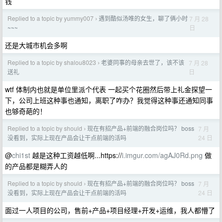
钱
Replied to a topic by yummy007
遇到酷似汤唯的女生，聊了俩小时
7 月 28
›
日
~~~
还是大城市机会多啊
Replied to a topic by shalou8023
老婆同事的母亲去世了，该不该
7 月 28
›
日
送礼
wtf 体制内也就是单位里派个代表 一起买个花圈然后带上礼金探望一
下，公司上班这种事也通知，离职了咋办？我觉得这种事还通知同事
也够奇葩的！
Replied to a topic by should
现在有招产品+前端的融合岗位吗？ boss
7 月
›
24 日
没看到，实际上现在产品会让干点前端的活吗
@
chi1st
越是这种工资越低啊...https://
i.imgur.com/agAJ0Rd.png
做
的产品都是糊弄人的
Replied to a topic by should
现在有招产品+前端的融合岗位吗？ boss
7 月
›
24 日
没看到，实际上现在产品会让干点前端的活吗
面过一人项目的公司，售前+产品+项目经理+开发+运维，我人都懵了