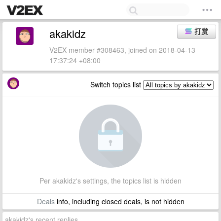
akakidz
打赏
V2EX member #308463, joined on 2018-04-13
17:37:24 +08:00
Switch topics list
Per akakidz's settings, the topics list is hidden
Deals
info, including closed deals, is not hidden
akakidz's recent replies