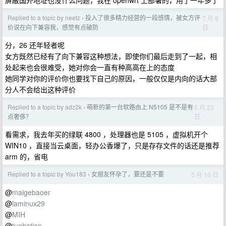
屏蔽国外地址也没什么问题，我在 openwrt 上部署的，用了一年多了
Replied to a topic by neetz
投入了很多精力经营的一段感情，被女方评
7 月 8
›
日
价说在向下兼容我，感觉有点破防
分，26 还年轻者呢
女方既然已经有了向下兼容这种想法，即使你们最后走到了一起，相
处起来也会很难受，她对你会一直有种高高在上的态度
她同学对你的评价你也要找下自己的原因，一般仅仅是内向的话大部
分人不会给出这种评价
Replied to a topic by adz2k
萌新的第一台软路由上 N5105 是不是有
5 月 23
›
日
点奢侈？
看需求，我去年买的绿联 4800 ，处理器也是 5105 ，虚拟机开个
WIN10 ，直接当云桌面，轻办公香爆了，只是存存文件的话还是推荐
arm 的，省电
Replied to a topic by You183
女朋友怀孕了，要还是不要
5 月 10 日
›
@
maigebaoer
@
laminux29
@
MIH
@
tuobatian