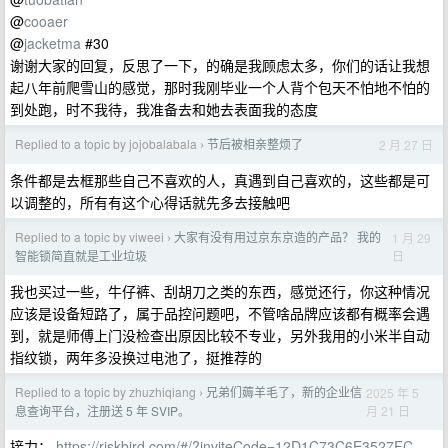
@
cooaer
@
jacketma
#30
谢谢大家的回复，反思了一下，的确是我顾虑太多，你们的话让我想
起八年前爬雪山的感觉，那时我刚毕业一个人背个包天不怕地不怕的
到处跑，时不我待，我准备去和她去表面我的态度
Replied to a topic by jojobalabala
节后被相亲整烦了
2 月 27 日
›
条件都是去框那些自己不喜欢的人，真遇到自己喜欢的，这些都是可
以调整的，所有有这个心得话就先多去接触吧
Replied to a topic by viweei
大家有没有用过京东京造的产品？ 我的
1 月 29
›
日
智能锁简直就是工业垃圾
我也买过一些，牛仔裤、刮胡刀之类的东西，感觉还行，你这种情况
应该是设备短路了，属于品控问题吧，不管啥品牌应该都有概率会遇
到，就是师傅上门没检查出原因比较不专业，另外我用的小米半自动
指纹锁，两年多没换过电池了，挺推荐的
Replied to a topic by zhuzhiqiang
兄弟们薅羊毛了，新的企业信
2025 年 5
›
月 21 日
息查询平台，注册送 5 年 SVIP。
接力：
https://riskbird.com/#/?inviteCode=12D1C73C6E3527FC