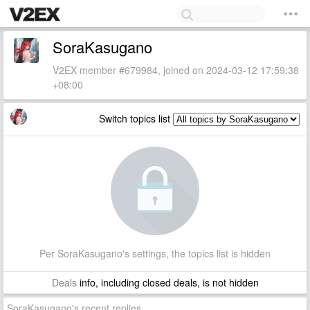
SoraKasugano
V2EX member #679984, joined on 2024-03-12 17:59:38
+08:00
Switch topics list
Per SoraKasugano's settings, the topics list is hidden
Deals
info, including closed deals, is not hidden
SoraKasugano's recent replies