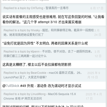
Replied to a topic by CHTuring
智谱真的一言难尽
6 月 17 日
›
说实话有套餐的主观感受也是很难用, 就在写这条回复的时候, "让我看
看你的解法。"这几个字 attempt 3/10 才出来属实难崩
Replied to a topic by hhxsky
尴尬，和同事聊得正嗨，截其中一段图给
3 月
›
24 日
她，她发现我把她设置免打扰了
"设免打扰是因为异性" 不太明白, 两者的因果关系是什么呢
Replied to a topic by kfpenn
不对劲，很不对劲，去了一趟厕所回来，
3 月
›
12 日
同事们都三三两两聚一起讨论什么
这真是太糟糕了, 楼主以后不会拉屎都有阴影把
Replied to a topic by BearCookie
macOS 最新正式版， 26，
2025 年 9
›
月 15 日
LaunchPad 没了，大家还升级嘛？
@
7ullSt4ck
#49 外观 - 滚动条 改为滚动时才显示试试
Replied to a topic by LinusWong
MacOS Sequoia 15.X
2025 年 4 月
›
17 日
Chrome 本地 IP 网页无法访问
碰到过同样的问题, 用过以下临时解决办法, lz 可以试试: