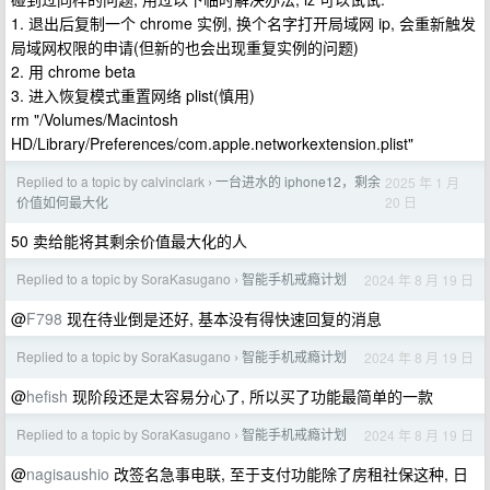
1. 退出后复制一个 chrome 实例, 换个名字打开局域网 ip, 会重新触发
局域网权限的申请(但新的也会出现重复实例的问题)
2. 用 chrome beta
3. 进入恢复模式重置网络 plist(慎用)
rm "/Volumes/Macintosh
HD/Library/Preferences/com.apple.networkextension.plist"
Replied to a topic by calvinclark
一台进水的 iphone12，剩余
2025 年 1 月
›
20 日
价值如何最大化
50 卖给能将其剩余价值最大化的人
Replied to a topic by SoraKasugano
智能手机戒瘾计划
2024 年 8 月 19 日
›
@
F798
现在待业倒是还好, 基本没有得快速回复的消息
Replied to a topic by SoraKasugano
智能手机戒瘾计划
2024 年 8 月 19 日
›
@
hefish
现阶段还是太容易分心了, 所以买了功能最简单的一款
Replied to a topic by SoraKasugano
智能手机戒瘾计划
2024 年 8 月 19 日
›
@
nagisaushio
改签名急事电联, 至于支付功能除了房租社保这种, 日