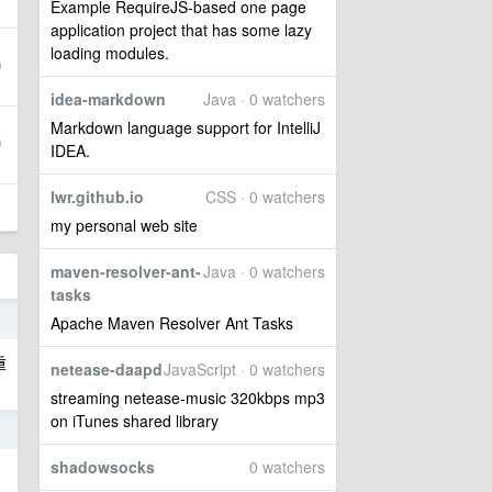
Example RequireJS-based one page
application project that has some lazy
loading modules.
idea-markdown
Java · 0 watchers
Markdown language support for IntelliJ
IDEA.
lwr.github.io
CSS · 0 watchers
my personal web site
maven-resolver-ant-
Java · 0 watchers
tasks
3
Apache Maven Resolver Ant Tasks
重
netease-daapd
JavaScript · 0 watchers
streaming netease-music 320kbps mp3
on iTunes shared library
9
shadowsocks
0 watchers