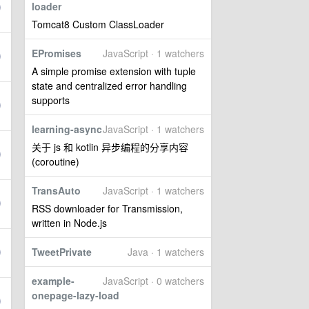
loader
Tomcat8 Custom ClassLoader
EPromises
JavaScript · 1 watchers
A simple promise extension with tuple
state and centralized error handling
supports
learning-async
JavaScript · 1 watchers
关于 js 和 kotlin 异步编程的分享内容
(coroutine)
TransAuto
JavaScript · 1 watchers
RSS downloader for Transmission,
written in Node.js
TweetPrivate
Java · 1 watchers
example-
JavaScript · 0 watchers
onepage-lazy-load