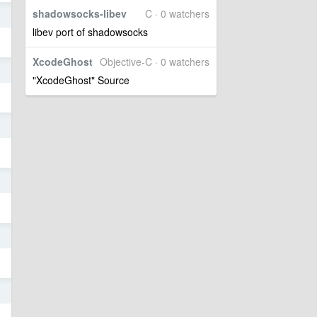
shadowsocks-libev
C · 0 watchers
7
libev port of shadowsocks
XcodeGhost
Objective-C · 0 watchers
6
"XcodeGhost" Source
1
5
5
5