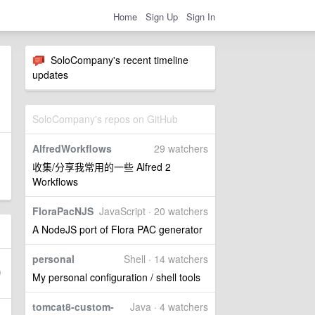
Home
Sign Up
Sign In
SoloCompany's recent timeline
updates
SoloCompany's repos on GitHub
AlfredWorkflows
29 watchers
收集/分享我常用的一些 Alfred 2
Workflows
FloraPacNJS
JavaScript · 20 watchers
A NodeJS port of Flora PAC generator
personal
Shell · 14 watchers
My personal configuration / shell tools
tomcat8-custom-
Java · 4 watchers