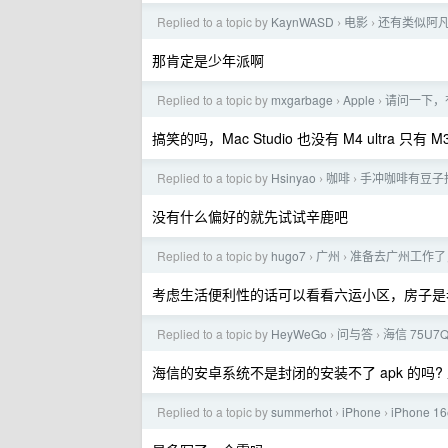
Replied to a topic by
KaynWASD
电影
还有类似阿凡
›
›
那肯定是少年派啊
Replied to a topic by
mxgarbage
Apple
请问一下，有没
›
›
搞笑的吗，Mac Studio 也没有 M4 ultra 只有 M3 
Replied to a topic by
Hsinyao
咖啡
手冲咖啡有豆子
›
›
没有什么偏好的就先试试辛鹿吧
Replied to a topic by
hugo7
广州
准备去广州工作了
›
›
考虑生活便利性的话可以看看六运小区，房子是
Replied to a topic by
HeyWeGo
问与答
海信 75U7
›
›
海信的安卓系统不是封闭的安装不了 apk 的吗?
Replied to a topic by
summerhot
iPhone
iPhone 
›
›