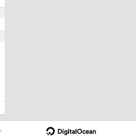
5
5
e