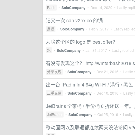
Bash
•
SoloCompany
•
Dec 14, 2020
• Lastly repl
记又一次 cdn.v2ex.co 的锅
反馈
•
SoloCompany
•
Feb 9, 2017
• Lastly replie
为啥这个区的 logo 是 best offer?
水
•
SoloCompany
•
Jan 31, 2017
• Lastly replied
有没有发现这个？ http://winterbash2016.st
分享发现
•
SoloCompany
•
Dec 21, 2016
• Lastly 
出一台 iPad mini4 64g WI-FI / 港行 / 黑色
二手交易
•
SoloCompany
•
Dec 10, 2016
• Lastly 
JetBrains 全家桶 / 半价桶 6 折还送一年
JetBrains
•
SoloCompany
•
Oct 25, 2016
• Lastly 
移动固网以及联通都连续两天没法访问 v2e