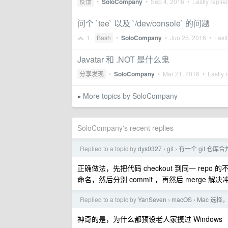
反馈
•
SoloCompany
•
Sep 4, 2016
• Lastly replie
问个 `tee` 以及 `/dev/console` 的问题
1
Bash
•
SoloCompany
•
Jun 25, 2016
• Lastl
Javatar 和 .NOT 是什么鬼
分享发现
•
SoloCompany
•
Mar 21, 2016
• Lastly 
More topics by SoloCompany
»
SoloCompany's recent replies
Replied to a topic by
dys0327
git
有一个 git 仓
›
›
正确做法，先把代码 checkout 到同一 rep
命名，然后分别 commit ，再然后 merge 解决
Replied to a topic by
YanSeven
macOS
Mac 选择， 
›
›
神奇的是，为什么都预设老人家摸过 Windows