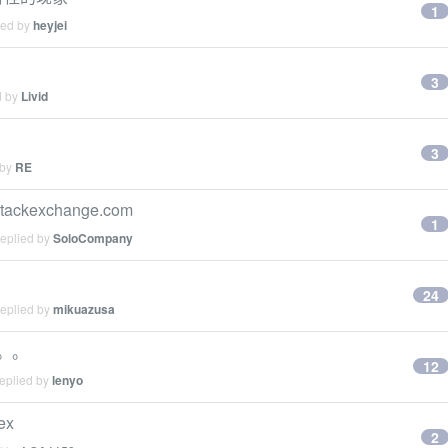
1
ied by
heyjei
3
d by
Livid
3
 by
RE
ackexchange.com
1
replied by
SoloCompany
24
replied by
mikuazusa
。。。
12
replied by
lenyo
x
2