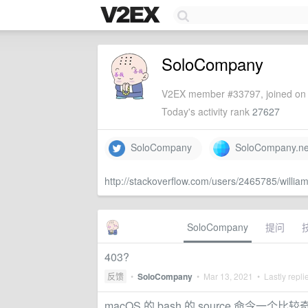
SoloCompany
V2EX member #33797, joined on 
Today's activity rank
27627
SoloCompany
SoloCompany.ne
http://stackoverflow.com/users/2465785/willia
SoloCompany
提问
403?
反馈
•
SoloCompany
•
Mar 13, 2021
• Lastly repli
macOS 的 bash 的 source 命令一个