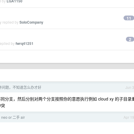
d by
LGA1150
11
y replied by
SoloCompany
2
replied by
fwrq41251
库合并问题，不知道怎么办才好
Jun 
o 的不同分支，然后分别对两个分支按照你的意愿执行例如 cloud xy 的子目录
冲突
neo or 二手 air
Apr 1