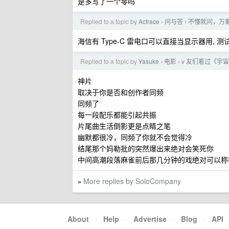
是多写了一个零吗
Replied to a topic by
Actrace
问与答
不懂就问，万
›
›
海信有 Type-C 雷电口可以直接当显示器用, 测试
Replied to a topic by
Yasuke
电影
v 友们看过《宇
›
›
神片
取决于你是否和创作者同频
同频了
每一段配乐都能引起共振
片尾曲生活倒影更是点睛之笔
幽默都很冷，同频了你就不会觉得冷
结尾那个妈勒批的突然爆出来绝对会笑死你
中间高潮段落麻雀前后那几分钟的戏绝对可以称
More replies by SoloCompany
»
About
·
Help
·
Advertise
·
Blog
·
API