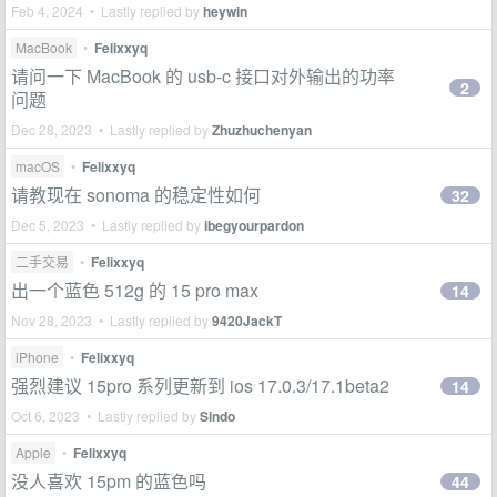
Feb 4, 2024 • Lastly replied by
heywin
MacBook
•
Felixxyq
请问一下 MacBook 的 usb-c 接口对外输出的功率
2
问题
Dec 28, 2023 • Lastly replied by
Zhuzhuchenyan
macOS
•
Felixxyq
请教现在 sonoma 的稳定性如何
32
Dec 5, 2023 • Lastly replied by
ibegyourpardon
二手交易
•
Felixxyq
出一个蓝色 512g 的 15 pro max
14
Nov 28, 2023 • Lastly replied by
9420JackT
iPhone
•
Felixxyq
强烈建议 15pro 系列更新到 ios 17.0.3/17.1beta2
14
Oct 6, 2023 • Lastly replied by
Sindo
Apple
•
Felixxyq
没人喜欢 15pm 的蓝色吗
44