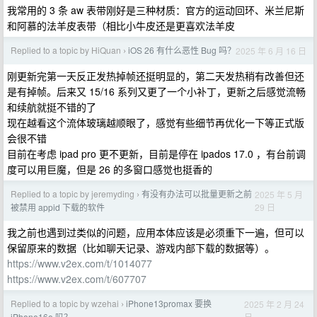
我常用的 3 条 aw 表带刚好是三种材质：官方的运动回环、米兰尼斯
和阿慕的法羊皮表带（相比小牛皮还是更喜欢法羊皮
Replied to a topic by HiQuan
iOS 26 有什么恶性 Bug 吗？
2025 年 6 月 16 日
›
刚更新完第一天反正发热掉帧还挺明显的，第二天发热稍有改善但还
是有掉帧。后来又 15/16 系列又更了一个小补丁，更新之后感觉流畅
和续航就挺不错的了
现在越看这个流体玻璃越顺眼了，感觉有些细节再优化一下等正式版
会很不错
目前在考虑 ipad pro 更不更新，目前是停在 ipados 17.0 ，有台前调
度可以用巨魔，但是 26 的多窗口感觉也挺香的
Replied to a topic by jeremyding
有没有办法可以批量更新之前
2025 年 5 月
›
29 日
被禁用 appid 下载的软件
我之前也遇到过类似的问题，应用本体应该是必须重下一遍，但可以
保留原来的数据（比如聊天记录、游戏内部下载的数据等）。
https://www.v2ex.com/t/1014077
https://www.v2ex.com/t/607707
Replied to a topic by wzehai
iPhone13promax 要换
2025 年 2 月 24
›
日
iPhone16e 吗？