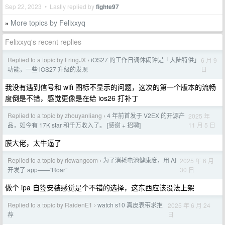
Sep 22, 2023 • Lastly replied by
fighte97
More topics by Felixxyq
»
Felixxyq's recent replies
Replied to a topic by FringJX
iOS27 的工作日调休闹钟是「大陆特供」
6 月 9
›
日
功能，一些 iOS27 升级的发现
我没有遇到信号和 wifi 图标不显示的问题，这次的第一个版本的流畅
度倒是不错，感觉更像是在给 ios26 打补丁
Replied to a topic by zhouyanliang
4 年前首发于 V2EX 的开源产
2025 年
›
11 月 5 日
品，如今有 17K star 和千万收入了。 [感谢 + 招聘]
膜大佬，太牛逼了
Replied to a topic by ricwangcom
为了消耗电池健康度，用 AI
2025 年 6 月
›
30 日
开发了 app——“Roar”
做个 ipa 自签安装感觉是个不错的选择，这东西应该没法上架
Replied to a topic by RaidenE1
watch s10 真皮表带求推
2025 年 6 月 24
›
日
荐