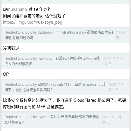
@
muhahaha
对 19 年办的
刚问了维护宽带的老哥 估计没戏了
https://i.imgur.com/6sxsoy8.jpeg
Replied to a topic by dadapipi
immich iPhone mov 视频缩略图生成有
7 月 8
›
日
问题 有遇到过的吗
没遇到过
Replied to a topic by hackroad
有没有这种给手机充电+有线
2025 年 7 月
›
24 日
接入的大规模机柜
OP
Replied to a topic by E263AFF275EE4117
自建 Bitwarden，想
2025 年 7
›
月 9 日
问下 V 友们这样安全系数高吗？
比我安全系数高姥姥家去了，我自建用 CloudFlared 扔公网了，密码
库密码非弱密码加 MFA 验证搞定。
Replied to a topic by kyonn
有什么开源方案能部署的安装信
2025 年 5 月
›
30 日
息收集平台？