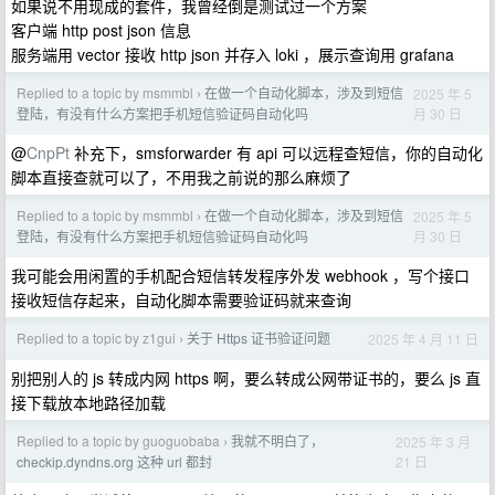
如果说不用现成的套件，我曾经倒是测试过一个方案
客户端 http post json 信息
服务端用 vector 接收 http json 并存入 loki ，展示查询用 grafana
Replied to a topic by msmmbl
在做一个自动化脚本，涉及到短信
2025 年 5
›
月 30 日
登陆，有没有什么方案把手机短信验证码自动化吗
@
CnpPt
补充下，smsforwarder 有 api 可以远程查短信，你的自动化
脚本直接查就可以了，不用我之前说的那么麻烦了
Replied to a topic by msmmbl
在做一个自动化脚本，涉及到短信
2025 年 5
›
月 30 日
登陆，有没有什么方案把手机短信验证码自动化吗
我可能会用闲置的手机配合短信转发程序外发 webhook ，写个接口
接收短信存起来，自动化脚本需要验证码就来查询
Replied to a topic by z1gui
关于 Https 证书验证问题
2025 年 4 月 11 日
›
别把别人的 js 转成内网 https 啊，要么转成公网带证书的，要么 js 直
接下载放本地路径加载
Replied to a topic by guoguobaba
我就不明白了，
2025 年 3 月
›
21 日
checkip.dyndns.org 这种 url 都封