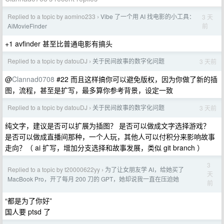
Replied to a topic by aomino233
Vibe 了一个用 AI 找电影的小工具：
3 天
›
前
AiMovieFinder
+1 avfinder 甚至比普通电影有搞头
Replied to a topic by datouDJ
关于民间故事的数字化问题
3 天前
›
@
Clannad0708
#22 而且这样搞你可以避免版权，因为你做了新的插
图，流程，甚至是扩写，最多算你参考背景，设定一致
Replied to a topic by datouDJ
关于民间故事的数字化问题
3 天前
›
纯文字，建议是否可以扩展为插图？ 是否可以做成文字选择游戏？
是否可以做成直播间那种，一个人玩，其他人可以付积分来影响故事
走向？（ ai 扩写，增加分支选择和故事发展，类似 git branch ）
3
Replied to a topic by t20000622yy
为了让女朋友学 AI，给她买了
›
天
MacBook Pro，开了每月 200 刀的 GPT，她却说我一直在压迫她
前
“都是为了你好”
国人要 ptsd 了