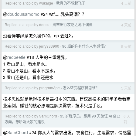
Replied to a topic by wukaige
我真的不想起飞了
4 天前
›
@
doudouisamomo
#24 wtf.....乳头高潮？？
Replied to a topic by densu
周末出行攻略之地下偶像
4 天前
›
没看懂非绿是怎么操作的，op 去过吗
Replied to a topic by jerry933900
90 后的你有什么人生感悟？
5 天前
›
@
redbeetle
#18 人生的三重境界，
1 看山是山，看水是水。
2 看山不是山，看水不是水。
3 看山还是山，看水还是水
Replied to a topic by programApe
怎么转变程序员思维？
5 天前
›
技术思维就是觉得技术是最根本的东西。建议高技术的同学多看看商
业案例。赚钱的核心原理是解决需求，技术只是手段。
Replied to a topic by SamChord
35 岁程序员，想用 90 天验证 AI 创业
6 天
›
前
方向，想听听大家的建议
@
SamChord
#24 你从人的需求出发，衣食住行，生理需求，情感需