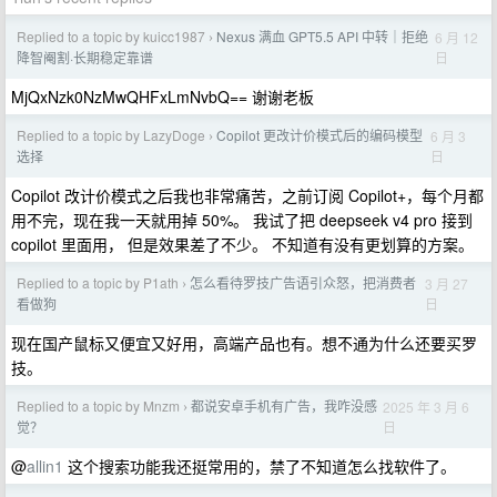
Replied to a topic by kuicc1987
Nexus 满血 GPT5.5 API 中转｜拒绝
6 月 12
›
日
降智阉割·长期稳定靠谱
MjQxNzk0NzMwQHFxLmNvbQ== 谢谢老板
Replied to a topic by LazyDoge
Copilot 更改计价模式后的编码模型
6 月 3
›
日
选择
Copilot 改计价模式之后我也非常痛苦，之前订阅 Copilot+，每个月都
用不完，现在我一天就用掉 50%。 我试了把 deepseek v4 pro 接到
copilot 里面用， 但是效果差了不少。 不知道有没有更划算的方案。
Replied to a topic by P1ath
怎么看待罗技广告语引众怒，把消费者
3 月 27
›
日
看做狗
现在国产鼠标又便宜又好用，高端产品也有。想不通为什么还要买罗
技。
Replied to a topic by Mnzm
都说安卓手机有广告，我咋没感
2025 年 3 月 6
›
日
觉？
@
allin1
这个搜索功能我还挺常用的，禁了不知道怎么找软件了。