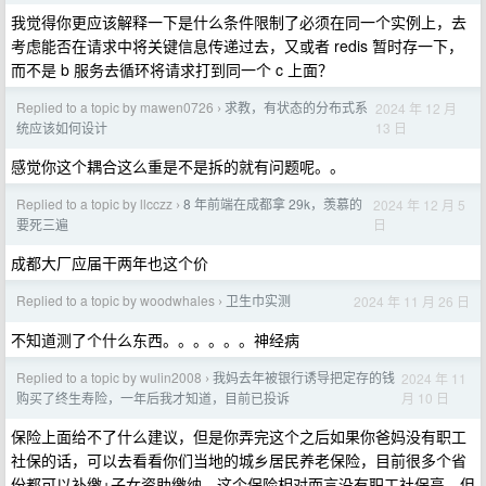
我觉得你更应该解释一下是什么条件限制了必须在同一个实例上，去
考虑能否在请求中将关键信息传递过去，又或者 redis 暂时存一下，
而不是 b 服务去循环将请求打到同一个 c 上面？
Replied to a topic by mawen0726
求教，有状态的分布式系
2024 年 12 月
›
13 日
统应该如何设计
感觉你这个耦合这么重是不是拆的就有问题呢。。
Replied to a topic by llcczz
8 年前端在成都拿 29k，羡慕的
2024 年 12 月 5
›
日
要死三遍
成都大厂应届干两年也这个价
Replied to a topic by woodwhales
卫生巾实测
2024 年 11 月 26 日
›
不知道测了个什么东西。。。。。。神经病
Replied to a topic by wulin2008
我妈去年被银行诱导把定存的钱
2024 年 11
›
月 10 日
购买了终生寿险，一年后我才知道，目前已投诉
保险上面给不了什么建议，但是你弄完这个之后如果你爸妈没有职工
社保的话，可以去看看你们当地的城乡居民养老保险，目前很多个省
份都可以补缴+子女资助缴纳，这个保险相对而言没有职工社保高，但