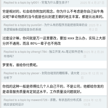
Replied to a topic by lyt001
穷鬼为什么要生孩子？
2025 年 4 月 27 日
›
穷是相对的，社会给你附加的观念，你为什么不考虑是你自己钻牛角
尖呢?单论物质的当今底层也比封建王朝的地主丰富，都是比出来的。
Replied to a topic by pureGirl
为什么有的程序员能把很简单的业
2025 年 4
›
月 2 日
务逻辑抽象成超级复杂的系统
过度设计嘛，你问就是万一这里要改，要加 xxxx 怎么办，实际上大部
分并不通用，而且 80%一辈子也不用改
Replied to a topic by ziheng1784
独立开发 AI+笔记软件还有
2025 年 2 月 20
›
日
市场吗？
梦里有，谁给你付费呢。
Replied to a topic by yleoer
封阳台碰到的糟糕事，请大佬
2024 年 12 月 16
›
日
分析下
你找的这种一般是师傅拉几个人自己干的，不是公司，他都给你发的
是语音服务质量肯定就这水平，工作质量没问题就好。
Replied to a topic by mawen0726
求教，有状态的分布式系
2024 年 12 月
›
13 日
统应该如何设计