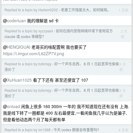
Replied to a topic by Harbor0202
老婆工作强度太大，如何破局。
1 天前
›
@
coderluan
我的理解是 sd 卡
Replied to a topic by xyzzyssd
如何在国内受限网络环境下使用官方
2 天
›
前
claude 或 codex 等模型？
@
HENQIGUAI
老哥买的啥配置啊 我也要买了
https://i.imgur.com/L62ZP7V.png
Replied to a topic by bzkmsjy
好一个声东击西， 8 月 1 日起宽带也偷偷
3 天
›
前
涨价了
@
XuHuan1025
看了下还有 甚至还便宜了 107
Replied to a topic by bzkmsjy
好一个声东击西， 8 月 1 日起宽带也偷偷
3 天
›
前
涨价了
@
onload
闲鱼上很多 160 300m 一年的 我不知道现在还有没有 上海.
我是线下转了一圈都是 400 左右最便宜,一看闲鱼我几乎以为是骗子,
但是看他动态两个月了每天都有单
Replied to a topic by lm1368
今天 codex 额度会有重置吗?
4 天前
›