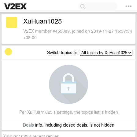
XuHuan1025
V2EX member #455869, joined on 2019-11-27 15:37:34
+08:00
Switch topics list
Per XuHuan1025's settings, the topics list is hidden
Deals
info, including closed deals, is not hidden
XuHuan1025's recent replies