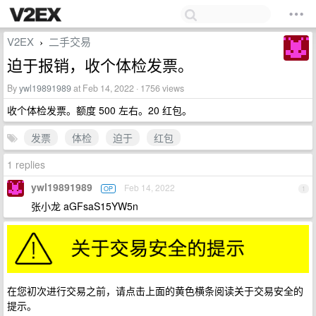
V2EX
二手交易
›
迫于报销，收个体检发票。
By
ywl19891989
at Feb 14, 2022 · 1756 views
收个体检发票。额度 500 左右。20 红包。
发票
体检
迫于
红包
1 replies
ywl19891989
Feb 14, 2022
OP
1
张小龙 aGFsaS15YW5n
在您初次进行交易之前，请点击上面的黄色横条阅读关于交易安全的
提示。