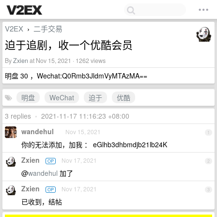
V2EX
二手交易
›
迫于追剧，收一个优酷会员
By
Zxien
at Nov 15, 2021 · 1262 views
明盘 30 ，Wechat:Q0Rmb3JldmVyMTAzMA==
明盘
WeChat
迫于
优酷
3 replies
•
2021-11-17 11:16:23 +08:00
wandehul
Nov 15, 2021
1
你的无法添加，加我 ： eGlhb3dhbmdjb21lb24K
Zxien
Nov 17, 2021
OP
2
@
wandehul
加了
Zxien
Nov 17, 2021
OP
3
已收到，结帖