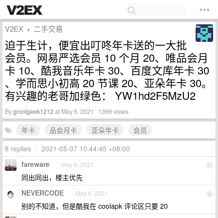
V2EX
二手交易
›
迫于生计，便宜出叮咚年卡送的一大批
会员。网易严选会员 10 个月 20、唯品会月
卡 10、酷我音乐年卡 30、百度文库年卡 30
、学而思小初高 20 节课 20、亚朵年卡 30。
有兴趣的老哥加绿色： YW1hd2F5MzU2
By
grootgeek1212
at May 6, 2021 · 1369 views
年卡
品会月卡
亚朵年卡
会员
8 replies
•
2021-05-07 10:44:45 +08:00
fareware
May 6, 2021
1
同出同出，楼主优先
NEVERCODE
May 6, 2021
2
别的不知道，但是酷我在 coolapk 评论区只要 20