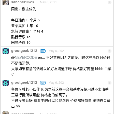
sanchez0623
May 6, 2021
3
同出，楼主优先
每日瑜伽 3 个月 5
亚朵集团 1 年 10
凯叔讲故事 1 个月 4
酷我音乐 15
网易严选 10
grootgeek1212
May 6, 2021
OP
4
@
NEVERCODE
en... 不好意思因为之前没用过这些所以对价钱
不是很清楚。
大家如果有意的话可以加好友沟通下呀 价格都好商量 hhhh 白菜
价
grootgeek1212
May 6, 2021
OP
5
各位 v 社的小伙伴 因为之前这些平台都基本没使用过不太清楚
正常行情所以可能 价格定的偏高了。
不过没关系呀 有看中的可以和我沟通 价格都好商量 统统白菜价
出 hh