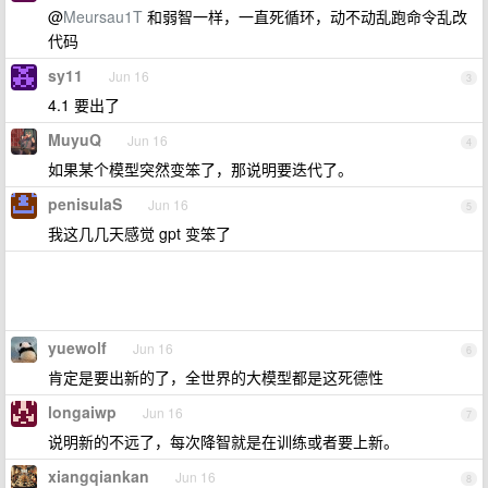
@
Meursau1T
和弱智一样，一直死循环，动不动乱跑命令乱改
代码
sy11
Jun 16
3
4.1 要出了
MuyuQ
Jun 16
4
如果某个模型突然变笨了，那说明要迭代了。
penisulaS
Jun 16
5
我这几几天感觉 gpt 变笨了
yuewolf
Jun 16
6
肯定是要出新的了，全世界的大模型都是这死德性
longaiwp
Jun 16
7
说明新的不远了，每次降智就是在训练或者要上新。
xiangqiankan
Jun 16
8