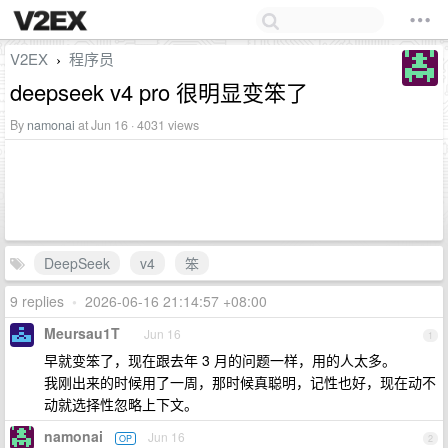
V2EX
程序员
›
deepseek v4 pro 很明显变笨了
By
namonai
at Jun 16 · 4031 views
DeepSeek
v4
笨
9 replies
•
2026-06-16 21:14:57 +08:00
Meursau1T
Jun 16
1
早就变笨了，现在跟去年 3 月的问题一样，用的人太多。
我刚出来的时候用了一周，那时候真聪明，记性也好，现在动不
动就选择性忽略上下文。
namonai
Jun 16
OP
2