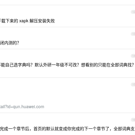
1
载下来的 xapk 解压安装失败
1
闭内测的？
1
不能自己选字典吗？默认外研一年级不可改？想看别的只能在全部词典找
1
etail?id=qun.huawei.com
1
完成一个章节后，首页的默认就变成你完成的下一个章节了，全部词典支