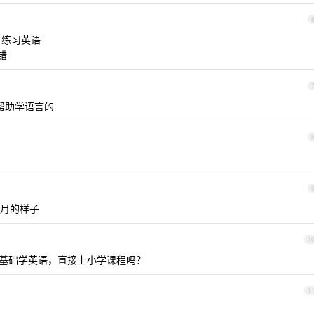
天 练习英语
不错
相帮助学语言的
个月的样子
1
 基础学英语，直接上小学课程吗？
1