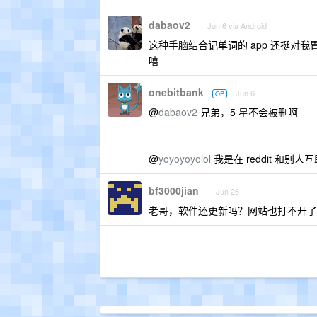
dabaov2
Jun 6 via Android
这种手脑结合记单词的 app 还挺对
嘻
onebitbank
Jun 6
OP
@
dabaov2
兄弟，5 星不会被删啊
@
yoyoyoyolol
我是在 reddit 和别
bf3000jian
Jun 26
老哥，软件还更新吗？网站也打不开了