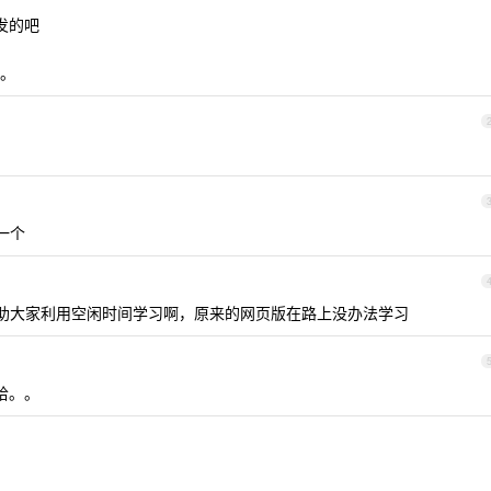
开发的吧
。
一个
助大家利用空闲时间学习啊，原来的网页版在路上没办法学习
哈。。