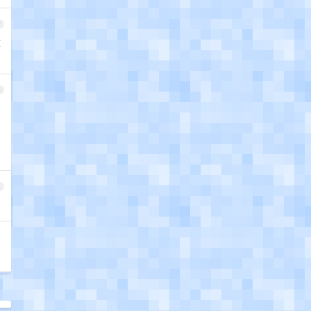
2
嘻
3
4