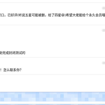
2
我胃口，已好评(听说五星可能被删，给了四星😄)希望大佬能给个永久会员
2
人互助完成封闭测试的
2
！怎么联系你？