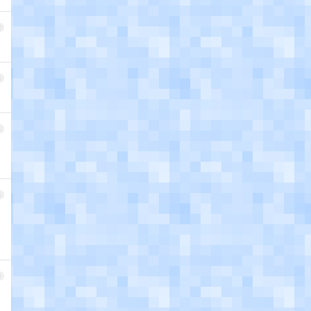
2
3
4
？
5
6