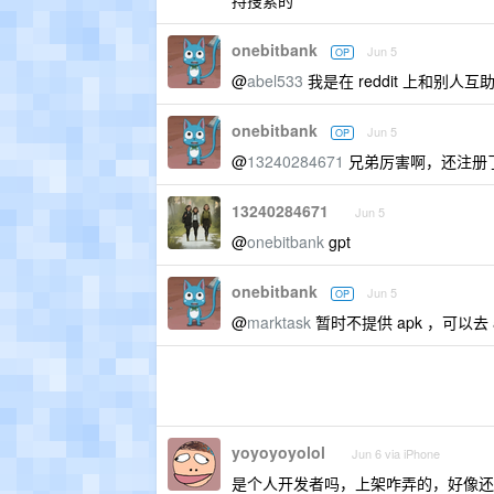
持搜索的
onebitbank
Jun 5
OP
@
abel533
我是在 reddit 上和别人互
onebitbank
Jun 5
OP
@
13240284671
兄弟厉害啊，还注册
13240284671
Jun 5
@
onebitbank
gpt
onebitbank
Jun 5
OP
@
marktask
暂时不提供 apk ，可以去 
yoyoyoyolol
Jun 6 via iPhone
是个人开发者吗，上架咋弄的，好像还