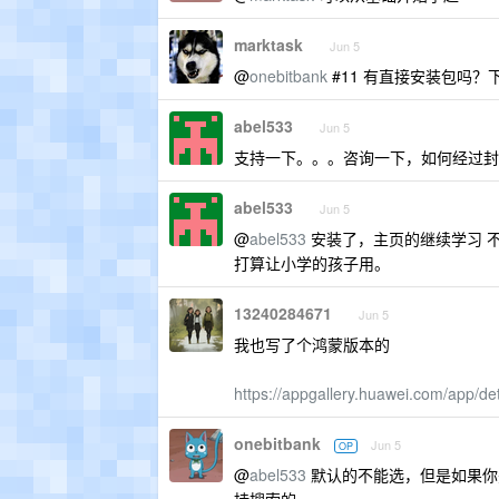
marktask
Jun 5
@
onebitbank
#11 有直接安装包吗？下
abel533
Jun 5
支持一下。。。咨询一下，如何经过封
abel533
Jun 5
@
abel533
安装了，主页的继续学习 
打算让小学的孩子用。
13240284671
Jun 5
我也写了个鸿蒙版本的
https://appgallery.huawei.com/app/d
onebitbank
Jun 5
OP
@
abel533
默认的不能选，但是如果你