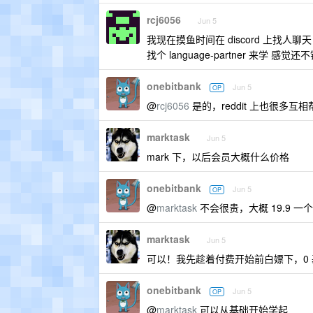
rcj6056
Jun 5
我现在摸鱼时间在 discord 上找人聊
找个 language-partner 来学 感觉还
onebitbank
Jun 5
OP
@
rcj6056
是的，reddit 上也很多互
marktask
Jun 5
mark 下，以后会员大概什么价格
onebitbank
Jun 5
OP
@
marktask
不会很贵，大概 19.9 一
marktask
Jun 5
可以！我先趁着付费开始前白嫖下，0
onebitbank
Jun 5
OP
@
marktask
可以从基础开始学起