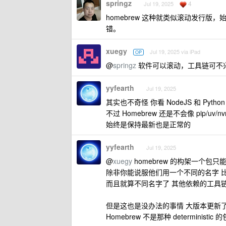
springz
4
Jul 19, 2025
homebrew 这种就类似滚动发行版，
错。
xuegy
Jul 19, 2025 via iPad
OP
@
springz
软件可以滚动，工具链可不
yyfearth
Jul 19, 2025
其实也不奇怪 你看 NodeJS 和 Pyt
不过 Homebrew 还是不会像 pip/u
始终是保持最新也是正常的
yyfearth
Jul 19, 2025
@
xuegy
homebrew 的构架一个包只能
除非你能说服他们用一个不同的名字 比如
而且就算不同名字了 其他依赖的工具
但是这也是没办法的事情 大版本更新
Homebrew 不是那种 determini