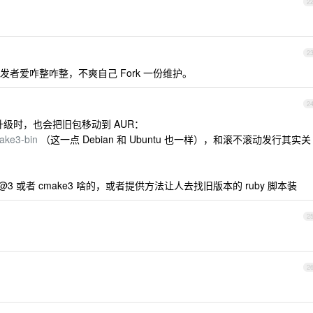
2
2
者爱咋整咋整，不爽自己 Fork 一份维护。
2
本升级时，也会把旧包移动到 AUR：
make3-bin
（这一点 Debian 和 Ubuntu 也一样），和滚不滚动发行其实关
ke@3 或者 cmake3 啥的，或者提供方法让人去找旧版本的 ruby 脚本装
2
2