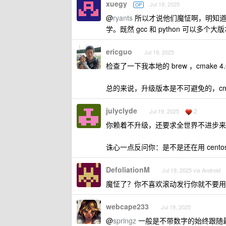
xuegy
Jul 19, 2025
OP
@
ryants
所以才说他们魔怔啊，明知道 
学。既然 gcc 和 python 可以多个
ericguo
Jul 19, 2025
检查了一下我本地的 brew ，cmake
总的来说，升级版本是不可避免的，cma
julyclyde
2
Jul 19, 2025
你赖着不升级，还要求全世界不进步来
诛心一点反问你：是不是还在用 cento
DefoliationM
Jul 19, 2025 via Android
魔怔了？你不喜欢滚动发行你就不要用 
webcape233
Jul 19, 2025
@
springz
一般是不带数字的始终跟随