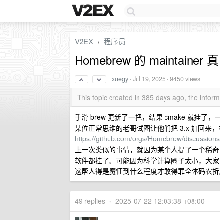
V2EX
程序员
›
Homebrew 的 maintain
xuegy
·
Jul 19, 2025
· 9450 views
This topic created in 385 days ago, the info
手滑 brew 更新了一把，结果 cmake 就挂了，
某位正常思维的老哥试图让他们把 3.x 加回来，被 m
https://github.com/orgs/Homebrew/discussion
上一次类似的事情，就因为某个人提了一个稀奇古怪的 i
软件都挂了。可能因为科学计算圈子太小，大家
这帮人得是魔怔到什么程度才敢得罪全体码农折腾 
49 replies
•
2025-07-22 12:03:38 +08:00