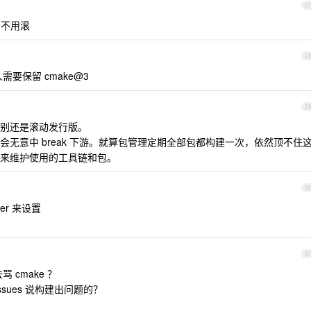
2
，不用滚
2
要保留 cmake@3
2
别还是滚动发行版。
无意中 break 下游。就算包管理定期全部包都构建一次，依然顶不住
来维护使用的工具链和包。
3
ner 来设置
3
 cmake ？
ssues 说构建出问题的？