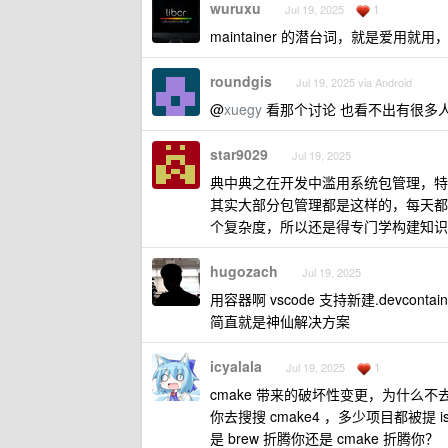
wuruxu
1
Jul 19, 2025
maintainer 的潜台词，就是爱用就用
roundgis
Jul 19, 2025 via Android
@
xuegy
看那个讨论 也看不出有很多人需
star9029
Jul 19, 2025
典中典之在开发中滥用系统包管理，特
其实大部分包管理都是这样的，每天都会
个复杂度，所以还是得专门学构建知识
hugozach
Jul 19, 2025
用容器啊 vscode 支持新建.devcontai
简直就是神仙解决方案
icyalala
1
Jul 19, 2025
cmake 带来的破坏性变更，为什么不去骂
你去搜搜 cmake4 ，多少项目都被提 i
是 brew 折腾你还是 cmake 折腾你？