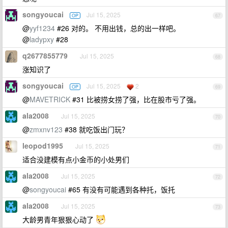
songyoucai
Jul 15, 2025
OP
67
@
yyf1234
#26 对的。 不用出钱，总的出一样吧。
@
ladypxy
#28
q2677855779
Jul 15, 2025
68
涨知识了
songyoucai
Jul 15, 2025
2
OP
69
@
MAVETRICK
#31 比被捞女捞了强，比在股市亏了强。
ala2008
Jul 15, 2025
70
@
zmxnv123
#38 就吃饭出门玩？
leopod1995
Jul 15, 2025
71
适合没建模有点小金币的小处男们
ala2008
Jul 15, 2025
72
@
songyoucai
#65 有没有可能遇到各种托，饭托
ala2008
Jul 15, 2025
73
大龄男青年狠狠心动了