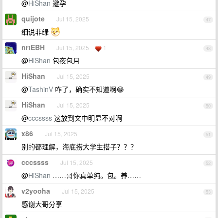
@
HiShan
避孕
quijote
Jul 15, 2025
47
细说非绿
nrtEBH
Jul 15, 2025
1
48
@
HiShan
包夜包月
HiShan
Jul 15, 2025
49
@
TashinV
咋了，确实不知道啊😂
HiShan
Jul 15, 2025
50
@
cccssss
这放到文中明显不对啊
x86
Jul 15, 2025
51
别的都理解，海底捞大学生搭子？？？
cccssss
Jul 15, 2025
52
@
HiShan
……哥你真单纯。包。养……
v2yooha
Jul 15, 2025
53
感谢大哥分享