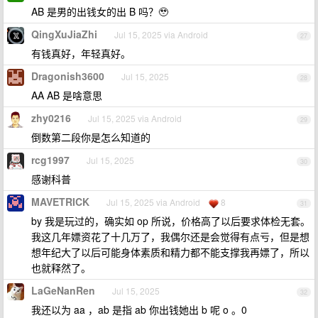
AB 是男的出钱女的出 B 吗？🥹
QingXuJiaZhi
Jul 15, 2025 via Android
27
有钱真好，年轻真好。
Dragonish3600
Jul 15, 2025
28
AA AB 是啥意思
zhy0216
Jul 15, 2025 via Android
29
倒数第二段你是怎么知道的
rcg1997
Jul 15, 2025
30
感谢科普
MAVETRICK
Jul 15, 2025 via Android
8
31
by 我是玩过的，确实如 op 所说，价格高了以后要求体检无套。
我这几年嫖资花了十几万了，我偶尔还是会觉得有点亏，但是想
想年纪大了以后可能身体素质和精力都不能支撑我再嫖了，所以
也就释然了。
LaGeNanRen
Jul 15, 2025
32
我还以为 aa ，ab 是指 ab 你出钱她出 b 呢 o 。0