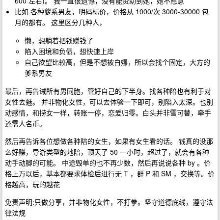
600 左右)。 我一直很遗憾，没有能资助到她，她不愿意
比如 各种爹系男友，明码标价，价格从 1000/次 3000-30000 包
月的都有。 这里区分几种人，
懒，想躺着把钱赚钱了
陷入困境和负债，想快速上岸
自己欲望比较高，但是不想被白嫖，所以会找个固定，大方的
爹系男友
最后，再告诫所有男同胞，管好自己的下半身。找各种陪也有利于对
女性去魅。 并非物化女性，可以去体验一下即可，别陷入太深。也别
动感情，和捞女一样，转账一停，恋爱归零。白头并非雪可替，牵手
还需人名币。
然后再告诉各位想做各种陪的女生，如果有女生看的话。 钱真的没那
么好赚，导游类型的地陪，顶天了 50 一小时，超过了，就会有各种
动手动脚的可能。 中途毁单的也不再少数，然后再说说各种 by 。价
格上万以后，基本都要求体检后进行无 T ，群 P 和 SM ，交换等。价
格越高，玩的越花
免责声明:只做分享，并非物化女性，不打拳。坚守道德底线，遵守法
律法规