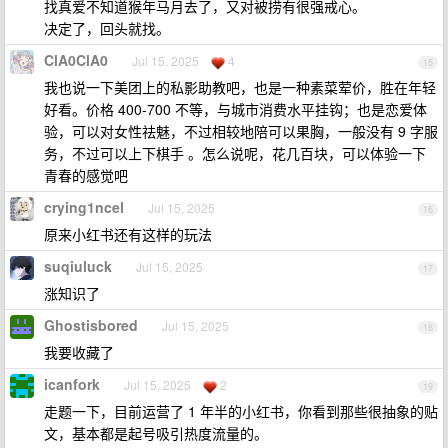
找真爱不知道猴年马月去了，又对被捞有很强戒心。
决定了，回头就找。
ClA0ClA0
Jul 15, 2025
4
15
我也说一下美团上的私影助教吧，也是一种素菜荤价，胜在年轻
好看。价格 400-700 不等，与城市消费水平挂钩；也是恋爱体
验，可以对女性祛魅，不过相较地陪可以果胸，一般没有 9 字服
务，不过可以上下棋手 。怎么说呢，花几百块，可以体验一下
青春的感觉吧
crying1ncel
Jul 15, 2025
16
原来小红书还有这样的玩法
suqiuluck
Jul 15, 2025
17
涨知识了
Ghostisbored
Jul 15, 2025
18
我要收藏了
icanfork
Jul 15, 2025
2
19
走题一下，目前运营了 1 年半的小红书，你看到那些很抽象的贴
文，基本都是起号吸引热度流量的。