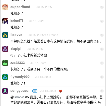
supperBand
Jul 15, 2025
3
涨知识了
keiseiTi
Jul 15, 2025
4
涨知识了
lloovve
Jul 15, 2025 via iPhone
5
半绿的怎么找？经常看日本有这种情侣式的，想不到国内也有。
xiapipi
Jul 15, 2025
6
打开了小红书的新式体验
zzz22333
Jul 15, 2025
7
长知识了，看到了另一个不同的世界观。
flywanly990
Jul 15, 2025
8
涨知识了！
songyoucai
Jul 15, 2025
1
OP
9
@
lloovve
#5 我是小红书上面找的，一般都不会直接说半绿，基
本都是隐藏菜单，需要自己去私聊问，能否接受牵手 拥抱和亲