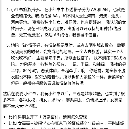
小红书旅游搭子。 在小红书中 旅游搭子分为 AA 和 AB ，也就是
全包和搭伙。我找的是 AA ，和不同人去过海南，港澳，汕头，
河南等地。 避雷各种小仙女，难伺候，也有挺好的。 我认识的女
性搭子，现在已经成为了朋友，出游可以开双标的那种(节约房
费，无其他想法)。然后 AB 的话，我觉得不值当。
地陪 当心情不好，有情绪想要发泄，或者去陌生城市散心，需要
发现美食的时候，会找当地的地陪。一个人去旅游，其实一个人
吃也吃不好， 主要是吃不完，所以会找搭子， 找不到搭子就找地
陪。 地陪基本上各种陪的都有，非绿，半绿，和纯绿。 我找的是
半绿，80/小时，恋爱体验，全程牵手，晚上你睡觉，她全妆不脱
衣服也不睡，就旁边陪着你。所以也和大家说的一样，素菜荤价.
但是一般都会把服务意识和情绪价值拉满。
然后在说说 小红书，我玩小红书以后，三观是越来越低，也看到了很
多不幸，各种女权，捞女，求 by ，爹系男友，负债求上岸，女高家
庭不幸求大学学费。
比如 男朋友开了 1 万亲密付，请问怎么套现
比如 女高高三被辍学去杭州进厂(验证成绩全年级前三，平时成绩