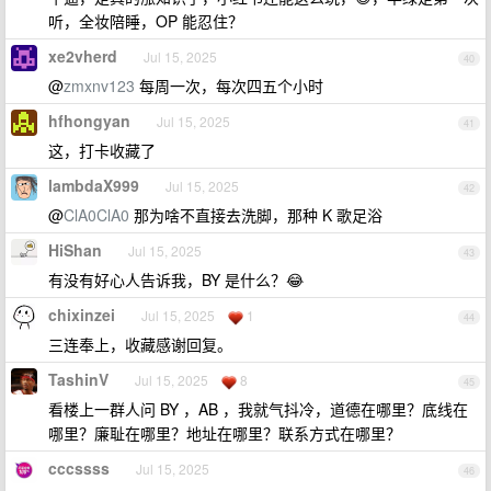
听，全妆陪睡，OP 能忍住？
xe2vherd
Jul 15, 2025
40
@
zmxnv123
每周一次，每次四五个小时
hfhongyan
Jul 15, 2025
41
这，打卡收藏了
lambdaX999
Jul 15, 2025
42
@
ClA0ClA0
那为啥不直接去洗脚，那种 K 歌足浴
HiShan
Jul 15, 2025
43
有没有好心人告诉我，BY 是什么？😂
chixinzei
Jul 15, 2025
1
44
三连奉上，收藏感谢回复。
TashinV
Jul 15, 2025
8
45
看楼上一群人问 BY ，AB ，我就气抖冷，道德在哪里？底线在
哪里？廉耻在哪里？地址在哪里？联系方式在哪里？
cccssss
Jul 15, 2025
46