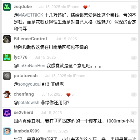
zsqduke
Jul 15, 2025 via iPhone
6
33
@
MAVETRICK
十几万还好，结婚谈恋爱远比这个费钱。亏的不
是钱，而是花钱获得性生活是对自己人格（性魅力）深深的否定
和侮辱
SiLenceControL
Jul 15, 2025
34
地陪和助教这俩在川南地区都包不绿的
lyc776
Jul 15, 2025
35
@
LaGeNanRen
我感觉就是这个意思吧。。。
potatowish
Jul 15, 2025 via iPhone
36
@
songyoucai
#13 非绿呢
chenfang
Jul 15, 2025
5
37
@
potatowish
非绿你还用问?
xe2vherd
Jul 15, 2025
38
国内真便宜啊... 我在🇯🇵固定约的一个樱花妹，1000rmb/小时
lambdaX999
Jul 15, 2025
39
牛逼，是真的涨知识了，小红书还能这么玩，😄，半绿是第一次