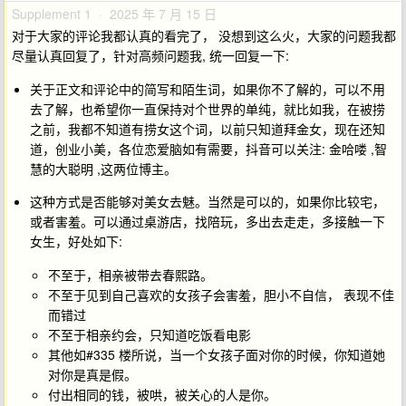
Supplement 1 · 2025 年 7 月 15 日
对于大家的评论我都认真的看完了， 没想到这么火，大家的问题我都
尽量认真回复了，针对高频问题我, 统一回复一下:
关于正文和评论中的简写和陌生词，如果你不了解的，可以不用
去了解，也希望你一直保持对个世界的单纯，就比如我，在被捞
之前，我都不知道有捞女这个词，以前只知道拜金女，现在还知
道，创业小美，各位恋爱脑如有需要，抖音可以关注: 金哈喽 ,智
慧的大聪明 ,这两位博主。
这种方式是否能够对美女去魅。当然是可以的，如果你比较宅，
或者害羞。可以通过桌游店，找陪玩，多出去走走，多接触一下
女生，好处如下:
不至于，相亲被带去春熙路。
不至于见到自己喜欢的女孩子会害羞，胆小不自信， 表现不佳
而错过
不至于相亲约会，只知道吃饭看电影
其他如#335 楼所说，当一个女孩子面对你的时候，你知道她
对你是真是假。
付出相同的钱，被哄，被关心的人是你。