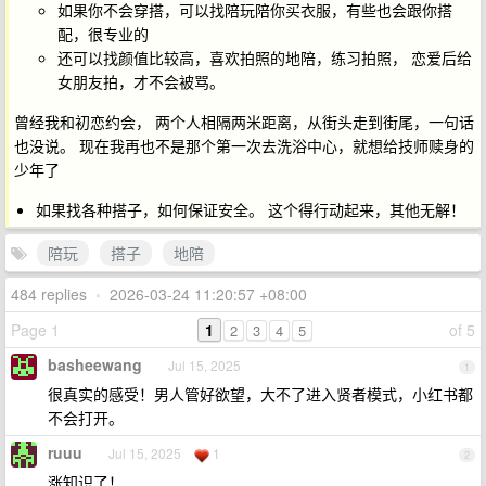
如果你不会穿搭，可以找陪玩陪你买衣服，有些也会跟你搭
配，很专业的
还可以找颜值比较高，喜欢拍照的地陪，练习拍照， 恋爱后给
女朋友拍，才不会被骂。
曾经我和初恋约会， 两个人相隔两米距离，从街头走到街尾，一句话
也没说。 现在我再也不是那个第一次去洗浴中心，就想给技师赎身的
少年了
如果找各种搭子，如何保证安全。 这个得行动起来，其他无解！
陪玩
搭子
地陪
484 replies
•
2026-03-24 11:20:57 +08:00
Page 1
1
of 5
2
3
4
5
basheewang
Jul 15, 2025
1
很真实的感受！男人管好欲望，大不了进入贤者模式，小红书都
不会打开。
ruuu
Jul 15, 2025
1
2
涨知识了！