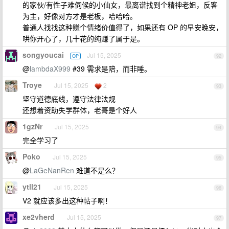
的家伙/有性子难伺候的小仙女，最离谱找到个精神老姐，反客
为主，好像对方才是老板，哈哈哈。
普通人找找这种赚个情绪价值得了，如果还有 OP 的早安晚安，
哄你开心了，几十花的纯赚了属于是。
songyoucai
Jul 15, 2025
OP
92
@
lambdaX999
#39 需求是陪，而非睡。
Troye
Jul 15, 2025
2
93
坚守道德底线，遵守法律法规
还想着资助失学群体，老哥是个好人
1gzNr
Jul 15, 2025
94
完全学习了
Poko
Jul 15, 2025
95
@
LaGeNanRen
难道不是么？
ytll21
Jul 15, 2025
96
V2 就应该多出这种帖子啊！
xe2vherd
Jul 15, 2025
97