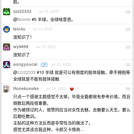
脸。
zzz22333
Jul 15, 2025
10
@
lloovve
#5 半绿，全绿啥意思。
leic4u
Jul 15, 2025
11
涨知识了！
wy9899
Jul 15, 2025
12
涨知识了
songyoucai
Jul 15, 2025
OP
13
@
zzz22333
#10 半绿 就是可以有限度的肢体接触，牵手拥抱等
全绿就是不能有肢体接触
Honekoneke
Jul 15, 2025
14
14
只点一个感谢主题感觉不太够，毕竟全篇都很有参考价值，而且
倒数后两段很重要。
作为被捞过的人，很赞同应当对女性去魅，去魅要么天生，要么
后期吃教训。
主贴的这种方法反而是非常恰当的做法了。
感觉尤其适合我这种，卡颜又卡情商…