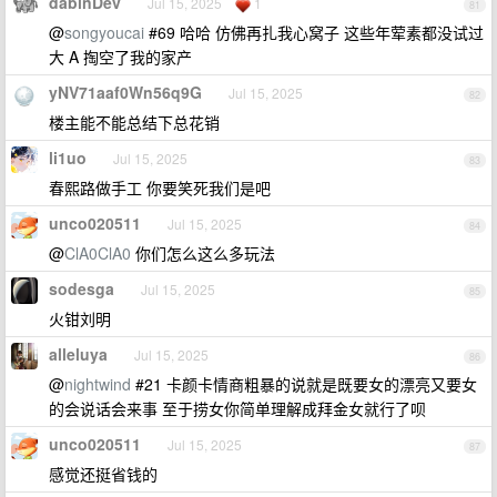
dabinDev
Jul 15, 2025
1
81
@
songyoucai
#69 哈哈 仿佛再扎我心窝子 这些年荤素都没试过
大 A 掏空了我的家产
yNV71aaf0Wn56q9G
Jul 15, 2025
82
楼主能不能总结下总花销
li1uo
Jul 15, 2025
83
春熙路做手工 你要笑死我们是吧
unco020511
Jul 15, 2025
84
@
ClA0ClA0
你们怎么这么多玩法
sodesga
Jul 15, 2025
85
火钳刘明
alleluya
Jul 15, 2025
86
@
nightwind
#21 卡颜卡情商粗暴的说就是既要女的漂亮又要女
的会说话会来事 至于捞女你简单理解成拜金女就行了呗
unco020511
Jul 15, 2025
87
感觉还挺省钱的