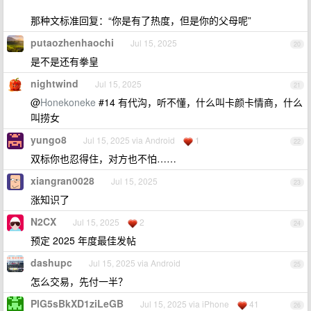
那种文标准回复：“你是有了热度，但是你的父母呢”
putaozhenhaochi
Jul 15, 2025
20
是不是还有拳皇
nightwind
Jul 15, 2025
21
@
Honekoneke
#14 有代沟，听不懂，什么叫卡颜卡情商，什么
叫捞女
yungo8
Jul 15, 2025 via Android
1
22
双标你也忍得住，对方也不怕……
xiangran0028
Jul 15, 2025
23
涨知识了
N2CX
Jul 15, 2025
2
24
预定 2025 年度最佳发帖
dashupc
Jul 15, 2025 via Android
25
怎么交易，先付一半？
PlG5sBkXD1ziLeGB
Jul 15, 2025 via iPhone
41
26