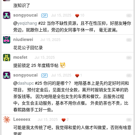
涨知识了
songyoucai
Jul 15, 2025
10
OP
62
@
yeqizhang
#22 当你不缺性资源，且不在性压抑，好朋友睡你
旁边，就跟你上班，旁边的女同事午休一样， 毫无波澜。
niudiewei
Jul 15, 2025
63
花花公子回忆录
mosfet
Jul 15, 2025
64
提前锁定 25 年度精华帖
songyoucai
Jul 15, 2025
1
OP
65
@
dashupc
#25 你问的是哪个？ 地陪基本上是先约定好时间和
项目， 预付定金后，见面支付全款，离开时报销女生买单的奶
茶饭钱等。 因为地陪是全包女生的车费和餐饮，且服务过程
中，女生会主动服务，基本不用你点餐。 外卖奶茶也不贵，比
春熙路做手工好一些。
Leeeeex
Jul 15, 2025
2
66
可能是我太传统了吧，我觉得和爱的人做才叫做爱，否则有啥意
思呢