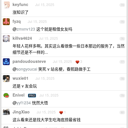
keyfunc
Jul 15, 2025
74
涨知识了
fyzq
Jul 15, 2025
75
@
zmxnv123
这个就是租借女友吗
killva4624
Jul 15, 2025
76
年轻人花样多啊。其实这么看很像一些日本那边的服务了，当然
细节还是不一样的...
pandoudousteve
Jul 15, 2025
3
77
@
songyoucai
笑死 v 站名梗，春熙路做手工
wuxie01
Jul 15, 2025
78
还是 v 友会玩
Enivel
Jul 15, 2025
PRO
79
@
yyf1234
恍然大悟
JingXiao
Jul 15, 2025
1
80
这么看来还是找大学生吃海底捞最省钱