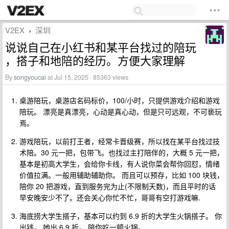
V2EX
深圳
›
说说自己在小红书和某平台找过的陪玩
，搭子和地陪的经历。方便大家理解
By
songyoucai
at Jul 15, 2025 · 85363 views
桌游陪玩，桌游店名码标价，100/小时，只提供游戏介绍和游戏
陪玩。 漂亮是真漂亮，心动是真心动，但是只可远观，不可亵玩
焉。
游戏陪玩，以前打王者，经常卡晋级赛，所以找在某平台找过技
术陪。30 元一把，包带飞。也找过主打陪伴的，大概 5 元一把，
基本是初高大学生，会给你卡线，有人说你菜会帮你回怼，情绪
价值拉满。一般用辅助辅助你。 而且可以预存，比如 100 块钱，
陪你 20 把游戏，直到服务完为止(不限制天数)，而且平时的话
早安晚安少不了。还会关心你忙不忙，哥哥有空打游戏嘛.
海底捞大学生搭子，基本可以约到 6.9 折的大学生火锅搭子。 你
出钱， 她出 6.9 折。 陪你吃一顿火锅。