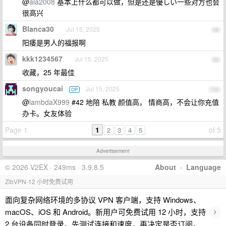
@
ala2008
基本上什么都可以做，但是还是優しい一些对方也会
很高兴
Blanca30
Jul 15, 2025
98
阳痿是男人的福报啊
kkk1234567
Jul 15, 2025
99
收藏，25 年最佳
songyoucai
Jul 15, 2025
OP
100
@
lambdaX999
#42 地陪 私教 颜值高， 情商高，不会让你充值
办卡。女友体验
Page 1
1
of 5
2
3
4
5
Advertisement
© 2026 V2EX · 249ms · 3.9.8.5
About
·
Language
ZibVPN-12 小时免费试用
面向复杂网络环境的多协议 VPN 客户端，支持 Windows、
›
macOS、iOS 和 Android。新用户可免费试用 12 小时，支持
2 台设备同时登录。先测试连接和速度，再决定是否订阅。