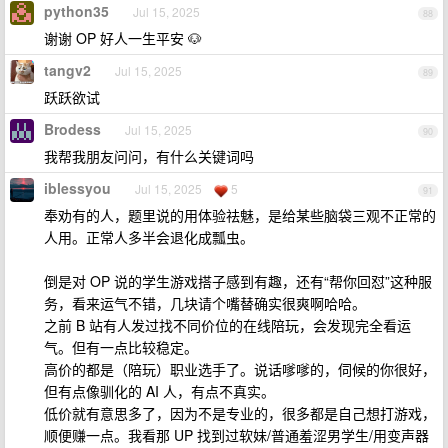
python35
Jul 15, 2025
88
谢谢 OP 好人一生平安 🐶
tangv2
Jul 15, 2025
89
跃跃欲试
Brodess
Jul 15, 2025
90
我帮我朋友问问，有什么关键词吗
iblessyou
Jul 15, 2025
5
91
奉劝有的人，题里说的用体验祛魅，是给某些脑袋三观不正常的
人用。正常人多半会退化成瓢虫。
倒是对 OP 说的学生游戏搭子感到有趣，还有“帮你回怼”这种服
务，看来运气不错，几块请个嘴替确实很爽啊哈哈。
之前 B 站有人发过找不同价位的在线陪玩，会发现完全看运
气。但有一点比较稳定。
高价的都是（陪玩）职业选手了。说话嗲嗲的，伺候的你很好，
但有点像驯化的 AI 人，有点不真实。
低价就有意思多了，因为不是专业的，很多都是自己想打游戏，
顺便赚一点。我看那 UP 找到过软妹/普通羞涩男学生/用变声器