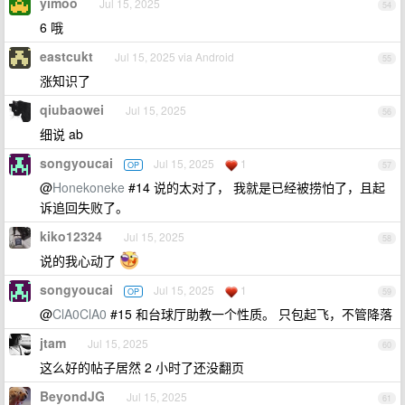
yimoo
Jul 15, 2025
54
6 哦
eastcukt
Jul 15, 2025 via Android
55
涨知识了
qiubaowei
Jul 15, 2025
56
细说 ab
songyoucai
Jul 15, 2025
1
OP
57
@
Honekoneke
#14 说的太对了， 我就是已经被捞怕了，且起
诉追回失败了。
kiko12324
Jul 15, 2025
58
说的我心动了
songyoucai
Jul 15, 2025
1
OP
59
@
ClA0ClA0
#15 和台球厅助教一个性质。 只包起飞，不管降落
jtam
Jul 15, 2025
60
这么好的帖子居然 2 小时了还没翻页
BeyondJG
Jul 15, 2025
61