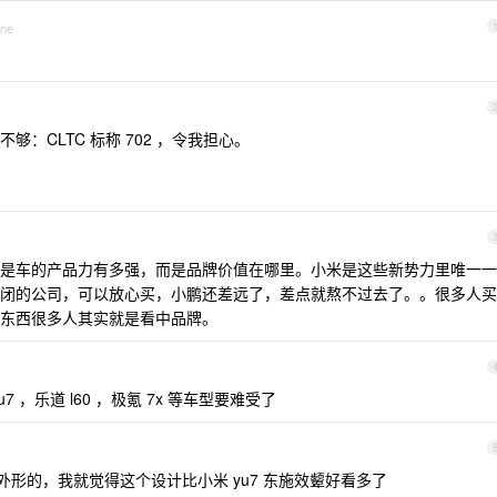
one
：CLTC 标称 702 ，令我担心。
是车的产品力有多强，而是品牌价值在哪里。小米是这些新势力里唯一一
闭的公司，可以放心买，小鹏还差远了，差点就熬不过去了。。很多人买
东西很多人其实就是看中品牌。
，乐道 l60 ，极氪 7x 等车型要难受了
外形的，我就觉得这个设计比小米 yu7 东施效颦好看多了