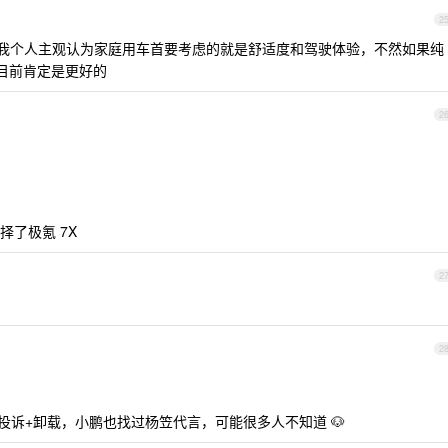
2
我个人主观认为家庭用车首要考虑的就是舒适度和驾驶体验，不然如果纯
 目前肯定是更好的
2
了极氪 7X
2
2
投诉+卸载，小鹏也找过杨笠代言，可能很多人不知道 🐶