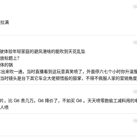
2
贴拉满
2
度驾驶体验年轻家庭的避风港啥的能吹到天花乱坠
放标题上？
体的锅
军拿出来吹一通，当时直播看到这玩意真笑喷了，外面停六七个小时你升温
当时镜头是台下其它车企大佬顿悟般的鼓掌，不得不佩服人家的营销角度
2
片，比 G6 贵几万。G6 降价了，不如买 G6 。天天喷零跑偷工减料用的
人喷
2