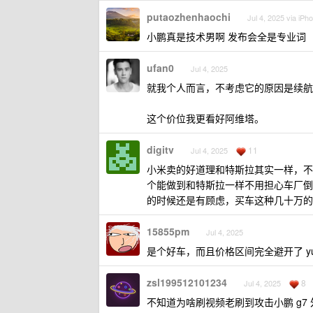
putaozhenhaochi
Jul 4, 2025 via iPh
小鹏真是技术男啊 发布会全是专业词
ufan0
Jul 4, 2025
就我个人而言，不考虑它的原因是续航不够
这个价位我更看好阿维塔。
digitv
11
Jul 4, 2025
小米卖的好道理和特斯拉其实一样，不
个能做到和特斯拉一样不用担心车厂倒
的时候还是有顾虑，买车这种几十万的
15855pm
Jul 4, 2025
是个好车，而且价格区间完全避开了 yu7 
zsl199512101234
8
Jul 4, 2025
不知道为啥刷视频老刷到攻击小鹏 g7 