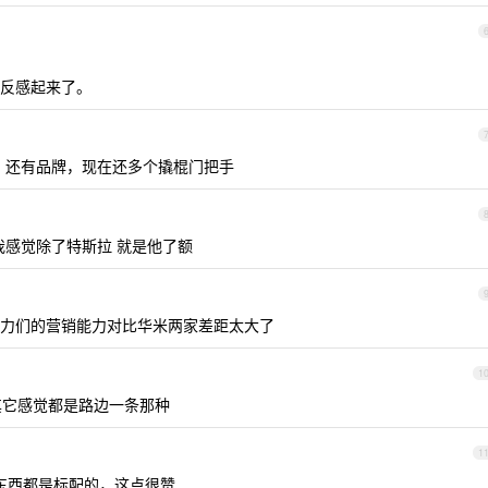
反感起来了。
，还有品牌，现在还多个撬棍门把手
我感觉除了特斯拉 就是他了额
力们的营销能力对比华米两家差距太大了
1
其它感觉都是路边一条那种
1
多东西都是标配的，这点很赞