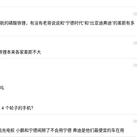
1
航的磷酸铁锂，有没有老哥说说和“宁德时代”和“比亚迪弗迪”的差距有多
1
铁锂本来各家差距不大
1
吗.
 4 个轮子的手机?
2
且不挑充电桩 小鹏和宁德闹掰了不会用宁德 弗迪是他们最便宜的车在用