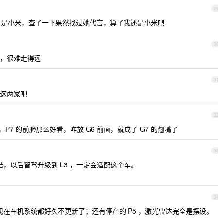
2
是小米，查了一下果然找过她代言，算了我还是小米吧
3
，很难走得远
3
为这两家吧
3
，P7 的前脸那么好看，咋放 G6 前面，就成了 G7 的翘嘴了
3
诺，以后智驾升级到 L3 ，一定会适配这个车。
3
力，现在车机系统都好久不更新了；还有停产的 P5 ，激光雷达完全是摆设。