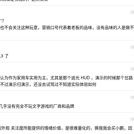
1
”？
也不会关注这种玩意，营销口号代表着老板的品味，没有品味的人是做不
1
3 了
1
认为作为家用车实用为主，尤其是那个追光 HUD ，演示的时候那个岔路
不过演示归演示，还没去试驾过不知道实际体验如何
1
几乎没有完全不玩文字游戏的厂商和品牌
1
的外观 关注度所能提供的情绪价值，是很难量化的，换我我会买小鹏，因