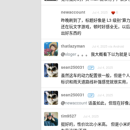
newaccount
6
Jul 4, 2025
昨晚刷到了，标题好像是 L3 级别“算力
还在玩文字游戏，顿时好感全无，以后
出好东西的
thatlazyman
Jul 4, 2025 via Android
@
xloger
。。。 我大概看下以为就是 L
sean250031
Jul 4, 2025
OP
虽然这车的动力配置很一般，但是个人
标识和雨天道路线补强感觉就很实用，
sean250031
Jul 4, 2025
OP
@
newaccount
话虽如此，但现在好像
tim9527
Jul 4, 2025
挺好的，性价比比小米高。 但是小米