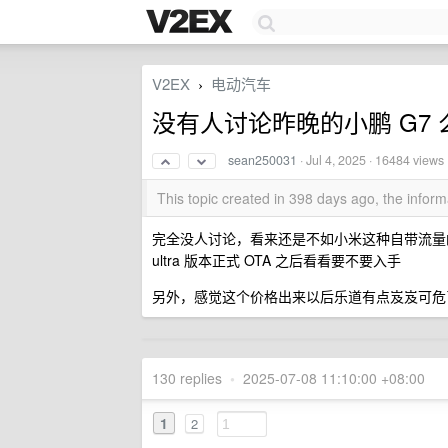
V2EX
电动汽车
›
没有人讨论昨晚的小鹏 G7 
sean250031
·
Jul 4, 2025
· 16484 views
This topic created in 398 days ago, the info
完全没人讨论，看来还是不如小米这种自带流量的品
ultra 版本正式 OTA 之后看看要不要入手
另外，感觉这个价格出来以后乐道有点岌岌可危了
130 replies
•
2025-07-08 11:10:00 +08:00
1
2