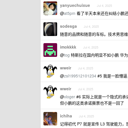
yanyuechuixue
Jul 4, 2025
@
at5pm
看了半天本来还在纠结小鹏还
sodesga
Jul 4, 2025
随意的品牌和随意的车标。技术男思维
imokkkk
Jul 4, 2025
@
tog
特斯拉在国内明显不如小鹏 华
wweir
Jul 4, 2025
@
zsl199512101234
#5 我是一脸懵逼
wweir
Jul 4, 2025
@
xloger
#6 实际上就是一个隐式的承
但小鹏的这类承诺撕票也不是一回了
ichiha
Jul 4, 2025
记得初代 P7 就是宣传 L3 驾驶能