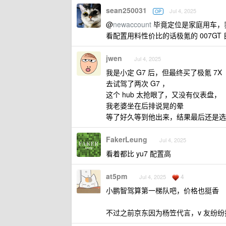
sean250031
Jul 4, 2025
OP
@
newaccount
毕竟定位是家庭用车，
看配置用料性价比的话极氪的 007GT
jwen
Jul 4, 2025
我是小定 G7 后，但最终买了极氪 7X
去试驾了两次 G7 ，
这个 hub 太抢眼了，又没有仪表盘，
我老婆坐在后排说晃的晕
等了好久等到他出来，结果最后还是选择
FakerLeung
Jul 4, 2025
看着都比 yu7 配置高
at5pm
4
Jul 4, 2025
小鹏智驾算第一梯队吧，价格也挺香
不过之前京东因为杨笠代言，v 友纷纷