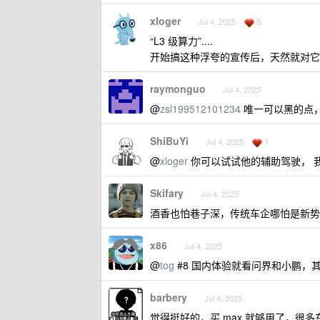
xloger
5
Jul 4, 2025
“L3 级算力”....
开始搞这种浮夸的宣传后，天然就对它
raymonguo
Jul 4, 2025
@
zsl199512101234
唯一可以黑的点
ShiBuYi
1
Jul 4, 2025
@
xloger
你可以试试他的辅助驾驶， 
Skifary
Jul 4, 2025
酒香也怕巷子深，传统车企哪怕是新势
x86
Jul 4, 2025
@
tog
#8 国内体验就看问界和小鹏，
barbery
Jul 4, 2025
觉得挺好的，买 max 就够用了，很