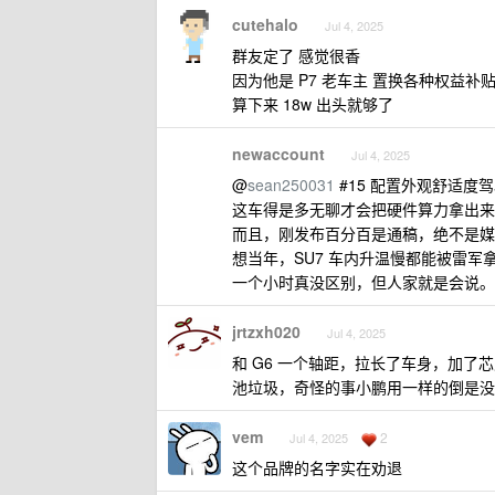
cutehalo
Jul 4, 2025
群友定了 感觉很香
因为他是 P7 老车主 置换各种权益补
算下来 18w 出头就够了
newaccount
Jul 4, 2025
@
sean250031
#15 配置外观舒适
这车得是多无聊才会把硬件算力拿出来
而且，刚发布百分百是通稿，绝不是媒
想当年，SU7 车内升温慢都能被雷
一个小时真没区别，但人家就是会说。
jrtzxh020
Jul 4, 2025
和 G6 一个轴距，拉长了车身，加了芯
池垃圾，奇怪的事小鹏用一样的倒是没
vem
2
Jul 4, 2025
这个品牌的名字实在劝退