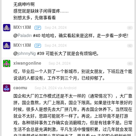
无病呻吟啊
感觉就是缺妹子闲得蛋疼……
别想太多，先做事看看
MX11XM
Sep 24, 2024
OP
41
@
Paladin
#40 哈哈哈，确实看起来是这样，走一步看一步吧！
MX11XM
Sep 24, 2024
OP
42
@
johnnyNg
#39 可能长大了就是会有烦恼吧。
xiwangonline
Sep 24, 2024
43
哎，毕业后一个人到了一个新城市，别说女朋友，下班后连个能
说话的人都没有，工作不到三个月，已经抑郁了。
caomu
Sep 24, 2024 via Android
44
国企和大厂的工作模式还是不太一样的（通常情况下），大厂靠
拼，国企靠熬，大厂上限高，国企下限高。如果是往年年景好的
时候，很多人是想先去大厂拼几年，再去国企休养下。当然现在
就业不太好，思路可能就不一样了。再说，上班毕竟不是打游
戏，各种琐碎事务工作确实会消磨精力，但是有钱拿不是。日常
生活不会总是充满刺激，平凡生活中慢慢积累，过几年就会发现
自己竟然成长到那么高的地方了。而且看 po 主的职业规划也挺