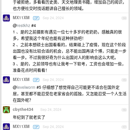
于被拒绝，多看看历史类、天文地理类书籍，增加自己的阅识，
也方便社交时找话题讲自己擅长的领域。
MX11XM
Sep 24, 2024
OP
14
@
restkhz
#4
1 、是的之前摄影有遇见一位七十多岁的老奶奶，感触真的很
多，希望我这个年纪也能有这种拼劲吧！
2 、之前本想硕士出国看看的，结果碰上了疫情，现在这个阶段
出国也没有比较合适的机会，总不能出国再读个博，只能走一步
看一步。不过我很好奇为什么出国对人的影响会这么大呢。
3 、是的，之前领导也有让我考一下软考，工资也会增加一些，
准备花点时间看看！
MX11XM
Sep 24, 2024
OP
15
@
levelworm
#5 仔细想了想觉得自己可能更不适合在国外定
居，甚至都不能忍受在老家省会的孤独，又怎能忍受一个人生活
在国外呢？
cbythe434
Sep 24, 2024
16
年纪到了就老实了
MX11XM
Sep 24, 2024
OP
17