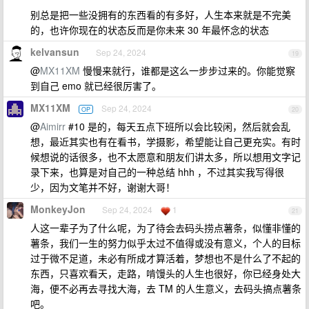
别总是把一些没拥有的东西看的有多好，人生本来就是不完美
的，也许你现在的状态反而是你未来 30 年最怀念的状态
kelvansun
Sep 24, 2024
19
@
MX11XM
慢慢来就行，谁都是这么一步步过来的。你能觉察
到自己 emo 就已经很厉害了。
MX11XM
Sep 24, 2024
OP
20
@
Aimirr
#10 是的，每天五点下班所以会比较闲，然后就会乱
想，最近其实也有在看书，学摄影，希望能让自己更充实。有时
候想说的话很多，也不太愿意和朋友们讲太多，所以想用文字记
录下来，也算是对自己的一种总结 hhh ，不过其实我写得很
少，因为文笔并不好，谢谢大哥！
MonkeyJon
Sep 24, 2024
1
21
人这一辈子为了什么呢，为了待会去码头捞点薯条，似懂非懂的
薯条，我们一生的努力似乎太过不值得或没有意义，个人的目标
过于微不足道，未必有所成才算活着，梦想也不是什么了不起的
东西，只喜欢看天，走路，啃馒头的人生也很好，你已经身处大
海，便不必再去寻找大海，去 TM 的人生意义，去码头搞点薯条
吧。