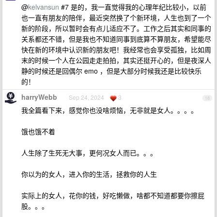
@
kelvansun
#7 是的，我一直觉得我的心理年纪比较小，以前
也一直有朋友的陪伴，最近突然换了个新环境，人生也到了一个
新的阶段，所以暂时会有点儿适应不了。工作之后其实和同事的
关系都还不错，但是我也不知道同事到底算不算朋友，希望能尽
快在新的环境中认识新的朋友吧！我经常也会享受孤独，比如周
末的时候一个人在公园走走拍拍，其实还挺开心的，但是夜深人
静的时候还是回偶尔 emo ，但是大部分时候我还是比较快乐
的！
harryWebb
Sep 24, 2024
3
18
我全篇看下来，感觉你也没啥烦恼，无非就是女人。。。。
饿也饿不着
人生除了生死无大事，更何况女人而已。。。
你以为的女人，进入你的生活，拯救你的人生
实际上的女人，花你的钱，好吃懒做，啥都不知道都要你擦屁
股。。。