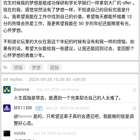
究生时候我的梦想是能成功保研和学长学姐们一样拿到大厂的 offer 。
现在的我，感觉突然没有了梦想一样，不知道自己的目标究竟是什
么。我希望我能在工作中找到自己的价值，希望每天都能怀揣着 12
分的热情去热爱工作，我更希望我能在 50 岁的年纪还能眼里有光，
心怀梦想。
不知道论坛里的大伙在我这个年纪的时候有没有和我一样的烦恼，如
果有的话，希望大伙能给我一些建议，让我还能回到过去，变回那个
心怀梦想的勇敢少年。
烦恼
梦想
孤独
49 replies
•
2024-09-26 10:36:40 +08:00
lloovve
Sep 23, 2024 via iPhone
1
人生孤独是常态，能遇到一个完美契合自己的人太难了。
MX11XM
Sep 23, 2024 via Android
OP
2
@
lloovve
是的，只希望这辈子真的会遇见吧，我能做的就是调
整好心态。
voids
Sep 24, 2024 via Android
3