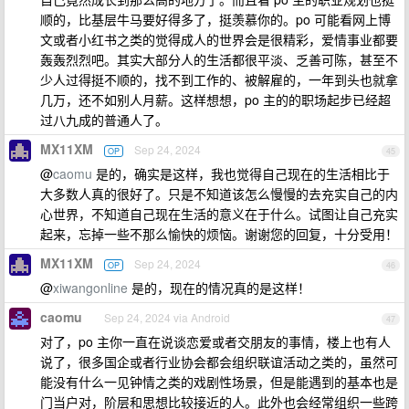
顺的，比基层牛马要好得多了，挺羡慕你的。po 可能看网上博
文或者小红书之类的觉得成人的世界会是很精彩，爱情事业都要
轰轰烈烈吧。其实大部分人的生活都很平淡、乏善可陈，甚至不
少人过得挺不顺的，找不到工作的、被解雇的，一年到头也就拿
几万，还不如别人月薪。这样想想，po 主的的职场起步已经超
过八九成的普通人了。
MX11XM
Sep 24, 2024
OP
45
@
caomu
是的，确实是这样，我也觉得自己现在的生活相比于
大多数人真的很好了。只是不知道该怎么慢慢的去充实自己的内
心世界，不知道自己现在生活的意义在于什么。试图让自己充实
起来，忘掉一些不那么愉快的烦恼。谢谢您的回复，十分受用！
MX11XM
Sep 24, 2024
OP
46
@
xiwangonline
是的，现在的情况真的是这样！
caomu
Sep 24, 2024 via Android
47
对了，po 主你一直在说谈恋爱或者交朋友的事情，楼上也有人
说了，很多国企或者行业协会都会组织联谊活动之类的，虽然可
能没有什么一见钟情之类的戏剧性场景，但是能遇到的基本也是
门当户对，阶层和思想比较接近的人。此外也会经常组织一些跨