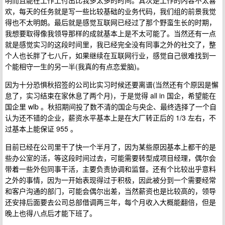
明而且能在工作上付出比我多太多的时间。其次是工作的内容不太喜
欢，每天的任务就是写一些比较基础的业务代码，我们组的前景我觉
得也不太明朗。最后就是感觉互联网已经过了那个野蛮生长的时期，
我想要取得像我领导那样的成就基本上是不太可能了。当然还有一点
就是感觉实习的这段时间里，我已经完全没有同事之外的社交了，整
个人也长胖了七八斤，如果继续在互联网行业，感觉自己很难找到一
个能相守一生的另一半(我真的有点恋爱脑)。
因为十分恐惧秋招签的公司比实习时候还要离谱(当然还有个原因是懈
怠了，实习结束在家休息了两个月)，于是觉得 all in 国企，希望能在
国企里 wlb 。秋招期间投了数不清的国企与央企、最终选择了一个自
认为还不错的企业，薪资水平基本上是在大厂转正后的 1/3 左右，不
过基本上能保证 955 。
目前已经在公司里干了快一个半月了，因为某些原因基本上都干的是
些办公室的活，等这段时间过去，可能需要转型成项目经理，偶尔会
带着一些外包同事干活，主要负责协调和监督。还有个比较出乎意料
之外的事情，因为一开始表现得过于积极，因此被分到一个需要经常
和客户沟通的部门，可能会偶尔出差，当然薪资也是比较高的，领导
还安排后面要去公司总部借调两三年，每个月收入大概能翻倍，但是
晚上也得八点后才能下班了。