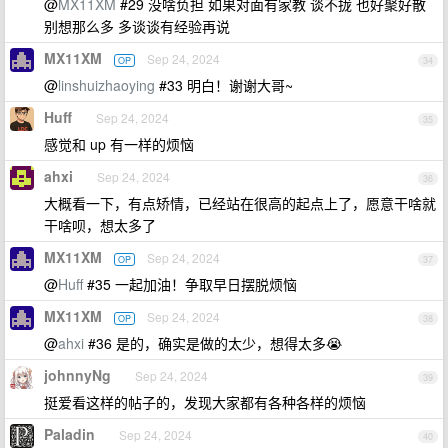
@
MX11XM
#29 没啥负担 如果对面有家教 谈不拢 也好聚好散
别想那么多 多谈谈有经验再说
MX11XM
Sep 24, 2024
OP
34
@
linshuizhaoying
#33 明白！谢谢大哥~
Huff
Sep 24, 2024
35
感觉和 up 有一样的烦恼
ahxi
Sep 24, 2024
36
大概看一下，有点矫情，已经站在很高的起点上了，愿意干啥就
干啥呗，想太多了
MX11XM
Sep 24, 2024
OP
37
@
Huff
#35 一起加油！争取早日摆脱烦恼
MX11XM
Sep 24, 2024
OP
38
@
ahxi
#36 是的，确实是做的太少，想得太多😭
johnnyNg
Sep 24, 2024
39
挺爱看这样的帖子的，发现大家都有各种各样的烦恼
Paladin
Sep 24, 2024
40