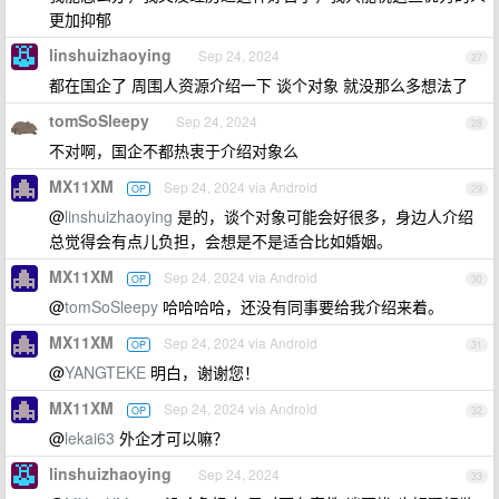
更加抑郁
linshuizhaoying
Sep 24, 2024
27
都在国企了 周围人资源介绍一下 谈个对象 就没那么多想法了
tomSoSleepy
Sep 24, 2024
28
不对啊，国企不都热衷于介绍对象么
MX11XM
Sep 24, 2024 via Android
OP
29
@
linshuizhaoying
是的，谈个对象可能会好很多，身边人介绍
总觉得会有点儿负担，会想是不是适合比如婚姻。
MX11XM
Sep 24, 2024 via Android
OP
30
@
tomSoSleepy
哈哈哈哈，还没有同事要给我介绍来着。
MX11XM
Sep 24, 2024 via Android
OP
31
@
YANGTEKE
明白，谢谢您！
MX11XM
Sep 24, 2024 via Android
OP
32
@
lekai63
外企才可以嘛？
linshuizhaoying
Sep 24, 2024
33