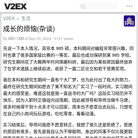
V2EX
生活
›
成长的烦恼(杂谈)
By
MX11XM
at Sep 23, 2024 · 5131 views
先说一下本人情况，双非本 985 硕，本科期间对编程非常感兴趣，同
时也拿了很多国家级比赛的一等奖，最后也成功保研到某 985 学校。
研究生期间花了大概两年时间琢磨科研，最后因为某些原因最终放弃
了在学术道路上继续前进，收获了一篇二区论文和若干竞赛奖项。
我在本科和研究生期间一直有个大厂梦，也为此付出了极大的努力，
最终在研究生期间如愿去了某不知名大厂实习了一段时间，实习期间
最大的感受是，难道这就是我一直追寻的大厂吗？这段实习经历并不
快乐，因为入职时正值组内动荡期，因此被领导和导师当做牛马使，
很多时候得干到十点多才可以回家，周末也不愿意出去玩玩，只想宅
在自己的小房间玩玩游戏，吃吃零食，看看动漫。
实习结束后，导师问我愿不愿意转正，我想了很久还是拒绝了。拒绝
的原因有很多，首先是我自认为不够聪明，身边的同事不仅比我更聪