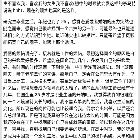
生不喜欢我，喜欢我的女生我不喜欢(初中的时候就会发这样的杀马特
说说 hhh)，现在的现实也真的是这样。
研究生毕业之后，年纪也到了 25 ，感觉恋爱或者婚姻的压力突然也
随之而来。感觉自己很难找到一个合拍的另一半，可能最终也只能通
过相亲的方式结识那个她。最近确实也比较摆烂，只能寄希望于摄影
能拓宽自己的圈子，能遇上那个她吧。
爱情的烦恼讲完了，接着就是工作的烦恼，最初选择国企的原因是自
己的兴趣爱好很多，希望能在国企沉淀几年，多发展自己的兴趣爱
好，有时间的时候琢磨一下副业(有一些非常浅薄的想法)。刚上班那
两天，听了老前辈们的宣讲，感觉自己一定会在公司里大有作为，早
日当上高工，成为技术专家，甚至是高级领导 hhh 。但是工作了段时
间之后，觉得想要成为领导真的太难了，我的直系领导工龄已经有十
几年，在国企里 35 岁才是职业生涯的开端吧。我觉得我真的很难在
同一个环境里待太长的时间，我不喜欢单调的生活，我喜欢生活里的
变化。所以现在的岗位可能也比较适合我，偶尔会出出差，以后还会
去总部借调。但是可能我真的不会在这儿待太长的时间，可能是因为
我还没有在工作中找到能让自己有成就感的事情，所以我会在这几年
里一直寻找，直到找到自己想要追寻的梦想。在高中时期，我的梦想
是成为中国第一个比尔盖茨，做出中国人自己的操作系统。大学和研