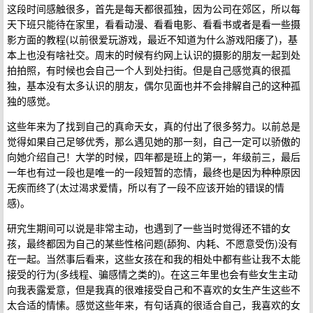
这段时间感触很多，首先是每天都很孤独，因为公司在郊区，所以每
天下班只能待在家里，看看动漫、看看电影、看看书或者是看一些摄
影方面的教程(以前很爱玩游戏，最近不知道为什么游戏阳痿了)，基
本上也没有啥社交。周末的时候有约网上认识的摄影的朋友一起到处
拍拍照，有时候也会自己一个人到处扫街。但是自己感觉真的很孤
独，基本没有太多认识的朋友，偶尔见面也并不会排解自己的这种孤
独的感觉。
这些年来为了找到自己的真命天女，真的付出了很多努力。以前总是
觉得如果自己足够优秀，那么遇见她的那一刻，自己一定可以骄傲的
向她介绍自己！大学的时候，四年都是班上的第一，年级前三，最后
一年也有过一段也是唯一的一段短暂的恋情，最终也是因为种种原因
无疾而终了(太过渴求爱情，所以有了一段不应该开始的错误的情
感)。
研究生期间可以说是非常主动，也遇到了一些当时觉得还不错的女
孩，最终都因为自己的某些性格问题(舔狗、内耗、不愿意受伤)没有
在一起。当然事后看来，这些女孩在和我的相处中都有些让我不太能
接受的行为(多线程、骗感情之类的)。在这三年里也会有些女生主动
向我表露爱意，但是我真的很难接受自己和不喜欢的女生产生这些不
太合适的情愫。感觉这些年来，有句话真的很适合自己，我喜欢的女