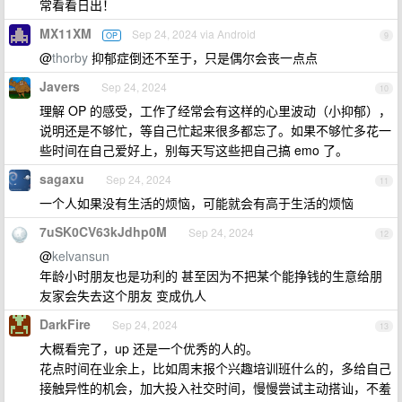
常看看日出！
MX11XM
Sep 24, 2024 via Android
OP
9
@
thorby
抑郁症倒还不至于，只是偶尔会丧一点点
Javers
Sep 24, 2024
10
理解 OP 的感受，工作了经常会有这样的心里波动（小抑郁），
说明还是不够忙，等自己忙起来很多都忘了。如果不够忙多花一
些时间在自己爱好上，别每天写这些把自己搞 emo 了。
sagaxu
Sep 24, 2024
11
一个人如果没有生活的烦恼，可能就会有高于生活的烦恼
7uSK0CV63kJdhp0M
Sep 24, 2024
12
@
kelvansun
年龄小时朋友也是功利的 甚至因为不把某个能挣钱的生意给朋
友家会失去这个朋友 变成仇人
DarkFire
Sep 24, 2024
13
大概看完了，up 还是一个优秀的人的。
花点时间在业余上，比如周末报个兴趣培训班什么的，多给自己
接触异性的机会，加大投入社交时间，慢慢尝试主动搭讪，不羞