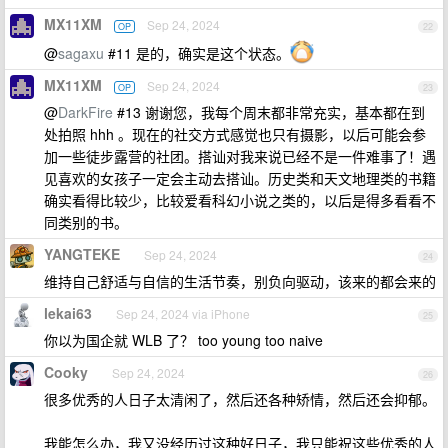
MX11XM
Sep 24, 2024
OP
22
@
sagaxu
#11 是的，确实是这个状态。
MX11XM
Sep 24, 2024
OP
23
@
DarkFire
#13 谢谢您，我每个周末都非常充实，基本都在到
处拍照 hhh 。现在的社交方式感觉也只有摄影，以后可能会参
加一些徒步露营的社团。搭讪对我来说已经不是一件难事了！遇
见喜欢的女孩子一定会主动去搭讪。历史类和天文地理类的书籍
确实看得比较少，比较爱看科幻小说之类的，以后是得多看看不
同类别的书。
YANGTEKE
Sep 24, 2024
24
维持自己舒适与自信的生活节奏，别负向驱动，该来的都会来的
lekai63
Sep 24, 2024 via iPhone
25
你以为国企就 WLB 了？ too young too naive
Cooky
Sep 24, 2024
26
很多优秀的人日子太清闲了，然后还各种矫情，然后还会抑郁。
我能怎么办，我又没经历过这种好日子，我只能祝这些优秀的人