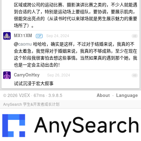
区域或跨公司的运动比赛、摄影演讲比赛之类的，不少人就能遇
到合适的人了，特别是运动场上要组队，要协调，要展示肌肉，
很能突出亮点的（从读书时代以来球场就是男生展示魅力的重要
场所了）。
MX11XM
Sep 24, 2024
OP
48
@
caomu
哈哈哈，确实是这样，不过对于结婚来说，我真的不
会太着急，我觉得对于婚姻来说，我真的不够成熟，至少在现在
这个阶段我很害怕去想这些事情。当然如果真的遇到那个她，我
也是一定会主动出击的！
CarryOnHxy
Sep 26, 2024
49
试试沉浸于宏大叙事
© 2026 V2EX · 67ms · 3.9.8.5
About
·
Language
AnySearch 学生&开发者成长计划