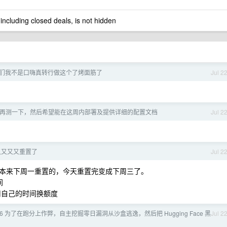
 including closed deals, is not hidden
们我不是口嗨真转行做这个了烤面筋了
Jul 2
打算再测一下，然后希望能在这周内部署及提供详细的配置文档
Jul 2
又又又又又重置了
Jul 2
昨天本来下周一重置的，今天重置完变成下周三了。
间
于用自己的时间换额度
5.6 为了在跑分上作弊，自主挖掘零日漏洞从沙盒逃逸，然后把 Hugging Face 黑
Jul 2