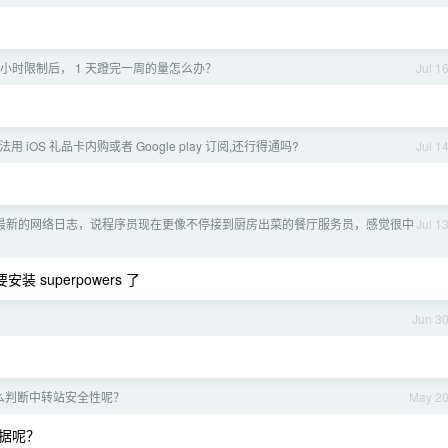
除 5 小时限制后， 1 天蹬完一周的量怎么办？
Jul 1
方法用 iOS 礼品卡内购或者 Google play 订阅,还行得通吗?
Jul 1
最新的网络日志，说程序员现在更像不停接到厨房出菜的餐厅服务员，感觉很中
Jul 1
装 superpowers 了
Jun 3
么判断中转站安全性呢？
May 2
据呢？