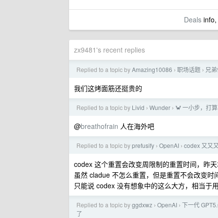
Deals
info,
zx9481's recent replies
Replied to a topic by
Amazing10086
职场话题
兄弟
›
›
我们这烤面筋还挺贵的
Replied to a topic by
Livid
Wunder
🦀 一小步，
›
›
@
breathofrain
人在海外吧
Replied to a topic by
prefusify
OpenAI
codex 又
›
›
codex 这个重置会改变周限制的重置时间，
虽然 cladue 不怎么重置，但是重置不会改变时
只能说 codex 没有想象中的这么大方，相当
Replied to a topic by
ggdxwz
OpenAI
下一代 GPT
›
›
了