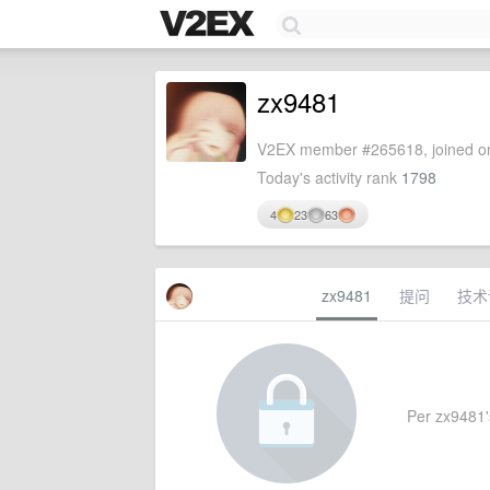
zx9481
V2EX member #265618, joined on
Today's activity rank
1798
4
23
63
zx9481
提问
技术
Per zx9481's