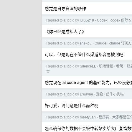
感觉是自导自演的炒作
Replied to a topic by
lulu5218
Codex
codex 解
›
›
《你已经是成年人了》
Replied to a topic by
shekou
Claude
claude 订阅
›
›
可以，但是现在不管什么渠道都容易被封吧
Replied to a topic by
SilenceLL
职场话题
看阮一峰
›
›
肯
感觉现在 ai code agent 的基础能力，已经没必要安
Replied to a topic by
Dwayne
宠物
奶牛小狗喵
›
›
好可爱，请问这是什么品种呢
Replied to a topic by
meetyuan
程序员
大家都是怎
›
›
怎么确保你的数据不会被中转站卖给大厂蒸馏数