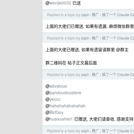
@
wenjie0032
已送
Replied to a topic by
zapll
推广
搞了一个 Claude 
›
›
上面的大佬们已赠送, 如果有遗漏, 麻烦微信群里
Replied to a topic by
zapll
推广
搞了一个 Claude 
›
›
上面的大佬已赠送, 如果有遗留请群里 @群主
群二维码在 帖子正文最后面
Replied to a topic by
zapll
推广
搞了一个 Claude 
›
›
@
abvatous
@
pandoudousteve
@
yeccc
@
hahahahahahahah
@
BirlGoy
@
huaixushisi1
已赠送, 大佬们请查收, 感谢支持
Replied to a topic by
zapll
推广
搞了一个 Claude 
›
›