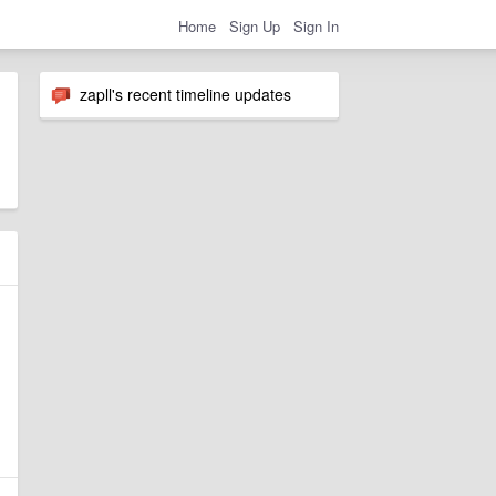
Home
Sign Up
Sign In
zapll's recent timeline updates