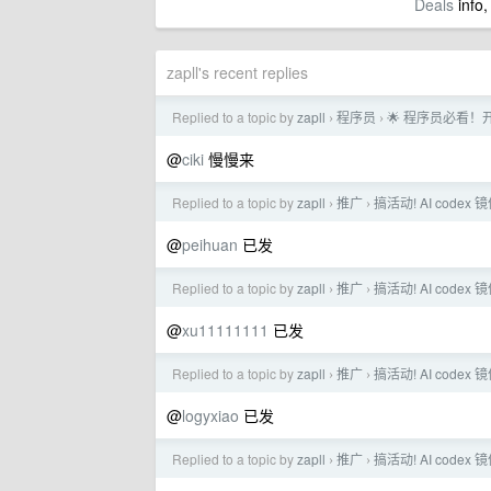
Deals
info,
zapll's recent replies
Replied to a topic by
zapll
程序员
🌟 程序员必看！开
›
›
@
ciki
慢慢来
Replied to a topic by
zapll
推广
搞活动! AI codex
›
›
@
peihuan
已发
Replied to a topic by
zapll
推广
搞活动! AI codex
›
›
@
xu11111111
已发
Replied to a topic by
zapll
推广
搞活动! AI codex
›
›
@
logyxiao
已发
Replied to a topic by
zapll
推广
搞活动! AI codex
›
›