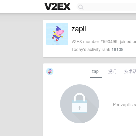
zapll
V2EX member #590499, joined on
Today's activity rank
16109
zapll
提问
技术
Per zapll's s