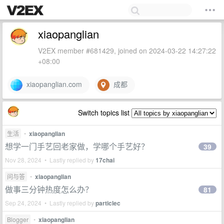
xiaopanglian
V2EX member #681429, joined on 2024-03-22 14:27:22
+08:00
xiaopanglian.com
成都
Switch topics list
生活
•
xiaopanglian
想学一门手艺回老家做，学哪个手艺好？
39
Nov 28, 2024 • Lastly replied by
17chai
问与答
•
xiaopanglian
做事三分钟热度怎么办？
81
Sep 24, 2024 • Lastly replied by
particlec
Blogger
•
xiaopanglian