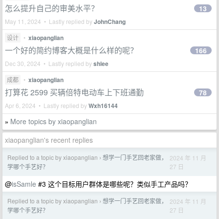
怎么提升自己的审美水平？
13
May 11, 2024 • Lastly replied by
JohnChang
设计
•
xiaopanglian
一个好的简约博客大概是什么样的呢？
166
Dec 30, 2024 • Lastly replied by
shlee
成都
•
xiaopanglian
打算花 2599 买辆倍特电动车上下班通勤
78
Apr 6, 2024 • Lastly replied by
Wxh16144
More topics by xiaopanglian
»
xiaopanglian's recent replies
Replied to a topic by xiaopanglian
想学一门手艺回老家做，
2024 年 11 月
›
27 日
学哪个手艺好？
@
isSamle
#3 这个目标用户群体是哪些呢？类似手工产品吗？
Replied to a topic by xiaopanglian
想学一门手艺回老家做，
2024 年 11 月
›
27 日
学哪个手艺好？