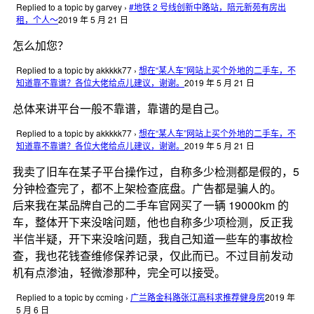
Replied to a topic by garvey
›
#地铁 2 号线创新中路站，陪元新苑有房出
租，个人～
2019 年 5 月 21 日
怎么加您？
Replied to a topic by akkkkk77
›
想在“某人车”网站上买个外地的二手车，不
知道靠不靠谱？各位大佬给点儿建议，谢谢。
2019 年 5 月 21 日
总体来讲平台一般不靠谱，靠谱的是自己。
Replied to a topic by akkkkk77
›
想在“某人车”网站上买个外地的二手车，不
知道靠不靠谱？各位大佬给点儿建议，谢谢。
2019 年 5 月 21 日
我卖了旧车在某子平台操作过，自称多少检测都是假的，5
分钟检查完了，都不上架检查底盘。广告都是骗人的。
后来我在某品牌自己的二手车官网买了一辆 19000km 的
车，整体开下来没啥问题，他也自称多少项检测，反正我
半信半疑，开下来没啥问题，我自己知道一些车的事故检
查，我也花钱查维修保养记录，仅此而已。不过目前发动
机有点渗油，轻微渗那种，完全可以接受。
Replied to a topic by ccming
›
广兰路金科路张江高科求推荐健身房
2019 年
5 月 6 日