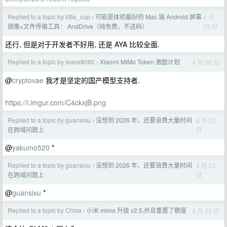
Replied to a topic by little_cup
可能是体验最好的 Mac 端 Android 屏幕
4 月
›
29 日
镜像+文件传输工具： AndDrive（纯免费，不送码）
还行, 但是对于开发者不好用, 还是 AYA 比较全面.
Replied to a topic by leave8080
Xiaomi MiMo Token 激励计划
4 月 28 日
›
@
cryptovae
我才是坚定的国产模型支持者.
https://i.imgur.com/C4ckxjB.png
Replied to a topic by guansixu
没想到 2026 年，还要浪费大量时间
4 月 23
›
日
在跨域问题上
@
yakumo520
*
Replied to a topic by guansixu
没想到 2026 年，还要浪费大量时间
4 月 23
›
日
在跨域问题上
@
guansixu
*
Replied to a topic by Chisa
小米 mimo 升级 v2.5,并且重置了额度
4 月 23 日
›