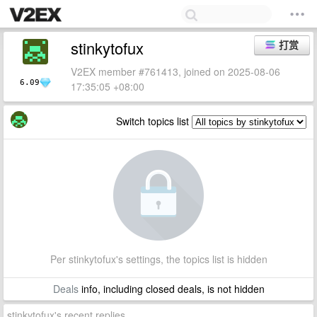
stinkytofux
打赏
V2EX member #761413, joined on 2025-08-06
6.09
17:35:05 +08:00
Switch topics list
Per stinkytofux's settings, the topics list is hidden
Deals
info, including closed deals, is not hidden
stinkytofux's recent replies