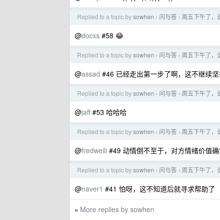
Replied to a topic by
sowhen
问与答
周五下午了，
›
›
@
docxs
#58 😂
Replied to a topic by
sowhen
问与答
周五下午了，
›
›
@
assad
#46 已经走出第一步了啊，这不继续坚
Replied to a topic by
sowhen
问与答
周五下午了，
›
›
@
jaff
#53 哈哈哈
Replied to a topic by
sowhen
问与答
周五下午了，
›
›
@
fredweili
#49 动情倒不至于，对方情绪价值
Replied to a topic by
sowhen
问与答
周五下午了，
›
›
@
naver1
#41 怕呀，这不知道后就寻求帮助了
More replies by sowhen
»