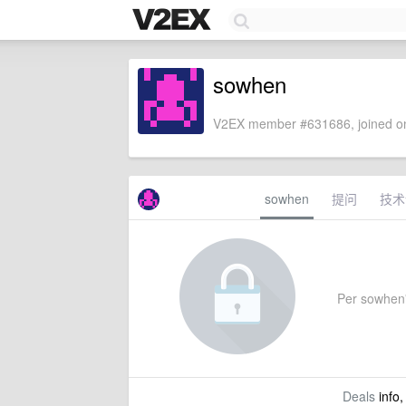
sowhen
V2EX member #631686, joined on
sowhen
提问
技术
Per sowhen's
Deals
info,