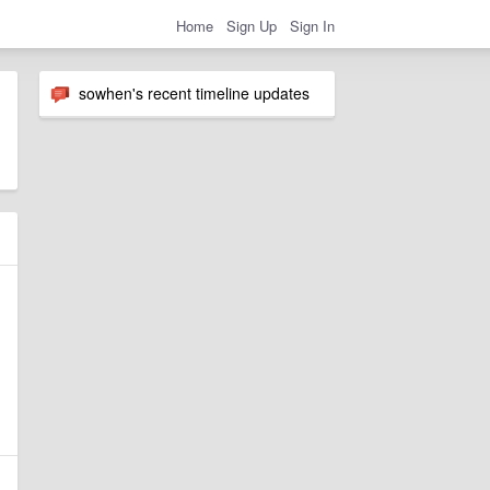
Home
Sign Up
Sign In
sowhen's recent timeline updates