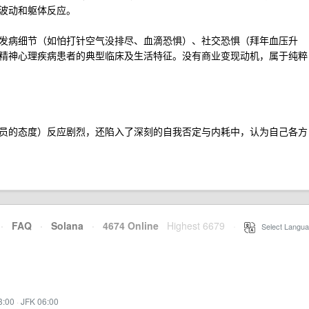
波动和躯体反应。
发病细节（如怕打针空气没排尽、血滴恐惧）、社交恐惧（拜年血压升
精神心理疾病患者的典型临床及生活特征。没有商业变现动机，属于纯粹
员的态度）反应剧烈，还陷入了深刻的自我否定与内耗中，认为自己各方
·
FAQ
·
Solana
·
4674 Online
Highest 6679
·
Select Langua
3:00
·
JFK 06:00