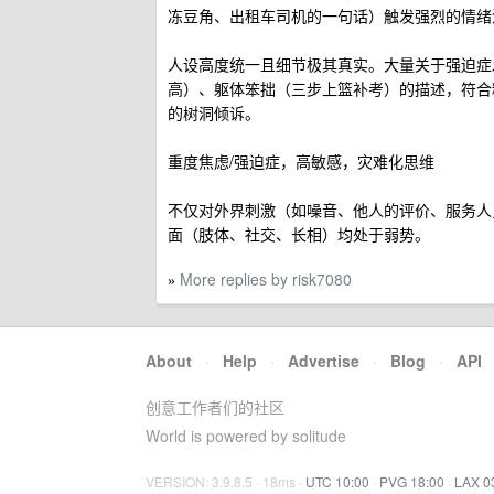
冻豆角、出租车司机的一句话）触发强烈的情绪
人设高度统一且细节极其真实。大量关于强迫症
高）、躯体笨拙（三步上篮补考）的描述，符合
的树洞倾诉。
重度焦虑/强迫症，高敏感，灾难化思维
不仅对外界刺激（如噪音、他人的评价、服务人
面（肢体、社交、长相）均处于弱势。
More replies by risk7080
»
About
·
Help
·
Advertise
·
Blog
·
API
创意工作者们的社区
World is powered by solitude
VERSION: 3.9.8.5 · 18ms ·
UTC 10:00
·
PVG 18:00
·
LAX 0