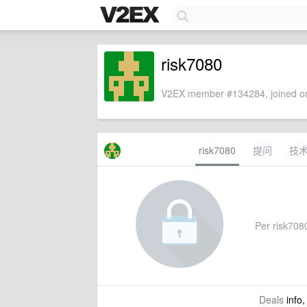
risk7080
V2EX member #134284, joined on
risk7080
提问
技
Per risk7080'
Deals
info,