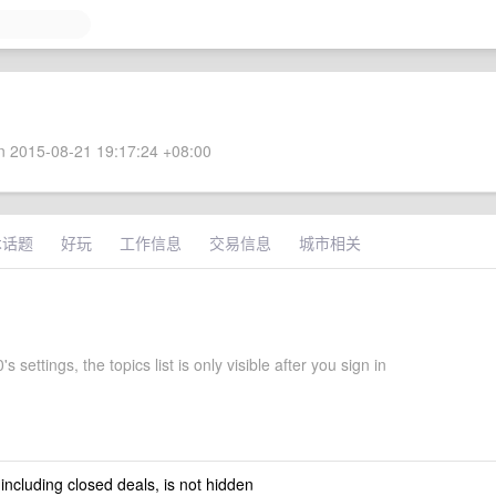
 2015-08-21 19:17:24 +08:00
术话题
好玩
工作信息
交易信息
城市相关
s settings, the topics list is only visible after you sign in
 including closed deals, is not hidden