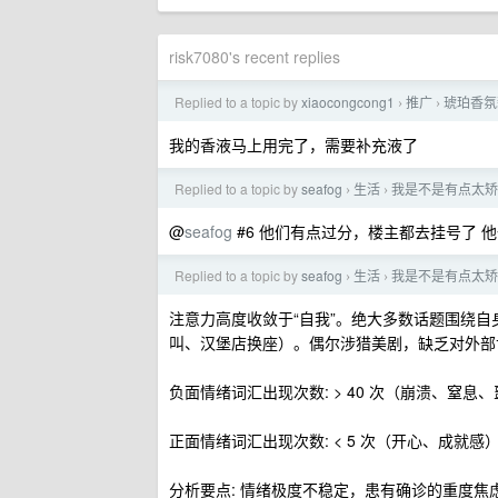
risk7080's recent replies
Replied to a topic by
xiaocongcong1
推广
琥珀香氛
›
›
我的香液马上用完了，需要补充液了
Replied to a topic by
seafog
生活
我是不是有点太矫
›
›
@
seafog
#6 他们有点过分，楼主都去挂号了 
Replied to a topic by
seafog
生活
我是不是有点太矫
›
›
注意力高度收敛于“自我”。绝大多数话题围绕
叫、汉堡店换座）。偶尔涉猎美剧，缺乏对外部
负面情绪词汇出现次数: > 40 次（崩溃、窒
正面情绪词汇出现次数: < 5 次（开心、成就感
分析要点: 情绪极度不稳定，患有确诊的重度