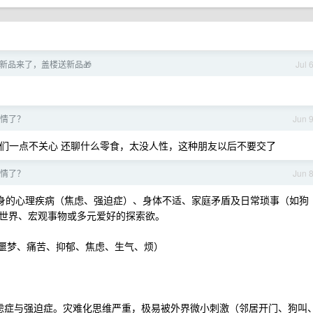
新品来了，盖楼送新品🎁
Jul 
情了？
Jun 
他们一点不关心 还聊什么零食，太没人性，这种朋友以后不要交了
情了？
Jun 
自身的心理疾病（焦虑、强迫症）、身体不适、家庭矛盾及日常琐事（如狗
世界、宏观事物或多元爱好的探索欲。
息、噩梦、痛苦、抑郁、焦虑、生气、烦）
）
焦虑症与强迫症。灾难化思维严重，极易被外界微小刺激（邻居开门、狗叫