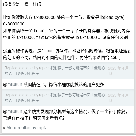
的指令是一模一样的
比如你读取内存 0x8000000 处的一个字节，指令是 lb(load byte)
0x8000000
如果你读取一个 timer ，它的一个一字节长的寄存器，被映射到内存
空间的 0x10000, 那读取它的指令就是 lb 0x10000 。没有任何区别
这里的硬件实现，是在 cpu 访存时，地址译码的时候，根据地址落到
的范围的不同，路由到不同的硬件组件，再将结果返回给 cpu 。
Replied to a topic by rapiz
我们做了一款可能是市面上最用心
2023 年 4 月
›
13 日
的 AI 口语练习小程序
@
milukun
哎国情在此，微信小程序能触达的用户更多
Replied to a topic by rapiz
我们做了一款可能是市面上最用心
2023 年 4 月
›
13 日
的 AI 口语练习小程序
@
milukun
这个确实发现部分机型有这个情况，做了一个补丁修复，
已经在审核了！明天再来看看吧？
More replies by rapiz
»