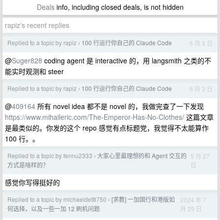
Deals
info, including closed deals, is not hidden
rapiz's recent replies
Replied to a topic by rapiz
100 行运行你自己的 Claude Code
6 月 3 日
›
@
Suger828
coding agent 是 interactive 的，用 langsmith 之类的不
能实时观测和 steer
Replied to a topic by rapiz
100 行运行你自己的 Claude Code
6 月 3 日
›
@
409164
所有 novel idea 都不是 novel 的，我做完查了一下发现
https://www.mihaileric.com/The-Emperor-Has-No-Clothes/
这篇文章
是最类似的。你发的这个 repo 感觉有点标题党，我觉得不太能算作
100 行。。
Replied to a topic by fennu2333
大家心里最理想的和 Agent 交互的
5 月 27
›
日
方式是啥样的？
感觉你写得挺好的
Replied to a topic by michaeldef8750
[求教] 一加国行和港版如
2024 年 7
›
月 29 日
何选择，以及一些一加 12 刷机问题