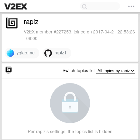
rapiz
V2EX member #227253, joined on 2017-04-21 22:53:26
+08:00
yqiao.me
rapiz1
Switch topics list
Per rapiz's settings, the topics list is hidden