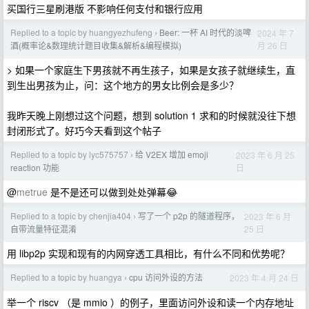
买国行三星刷港版 不影响任何支付和银行应用
Replied to a topic by huangyezhufeng
Beer: 一杯 AI 时代的淡啤
2024 年 7
›
月 26 日
酒(概率论&数理统计题目收集&解析&编程模拟)
> 如果一个家庭生下男孩就不再生孩子，如果是女孩子就继续生，直
到生出男孩为止，问：这个地方的男女比例会是多少？
我昨天晚上刚想过这个问题，想到 solution 1 求和的时候就没往下想
封闭形式了。好巧今天看到这个帖子
Replied to a topic by lyc575757
给 V2EX 增加 emoji
2023 年 6 月 25
›
日
reaction 功能
@
metrue
是不是还可以做到处处弹幕😂
Replied to a topic by chenjia404
写了一个 p2p 的隧道程序，
2023 年 6 月
›
25 日
自带流量特征混淆
用 libp2p 实现和现有的内网穿透工具相比，有什么不同和优势呢？
Replied to a topic by huangya
cpu 访问外设的方法
2023 年 4 月 24 日
›
举一个 riscv （是 mmio ）的例子，里面访问外设和读一个内存地址