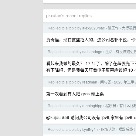
pkxutao's recent replies
Replied to a topic by
alex2020mac
酷工作
大行银
›
›
真奇怪，现在这些招人的，连公司名都不说，你
Replied to a topic by
nathandoge
生活
有没做过近
›
›
看起来我做的最久？ 17 年了，除了在超强光
有下降吧，但是我每天盯着电子屏幕应该超 10 
Replied to a topic by
readman
问与答
2026 年过半
›
›
第一次看到有人把 grok 端上桌
Replied to a topic by
runninghipp
程序员
有什么比
›
›
@
kujou
#59 请问我公司没有 ipv6,家里有 ipv
Replied to a topic by
LyntNy4n
职场话题
裸辞后终于拿
›
›