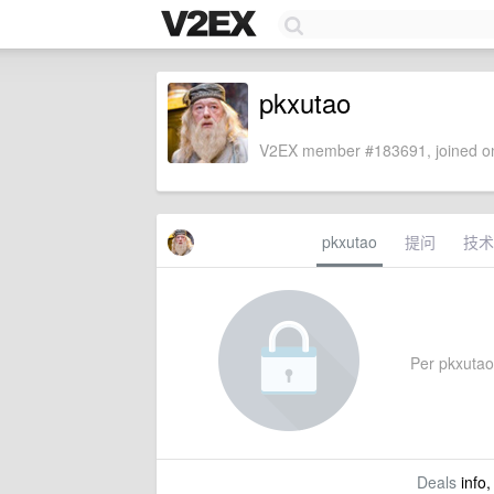
pkxutao
V2EX member #183691, joined on
pkxutao
提问
技术
Per pkxutao'
Deals
info,