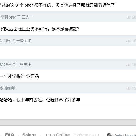
述的这 3 个 offer 都不咋的，没其他选择了那就只能看运气了
到 offer 了 三选一
Jul 2
，如果后面验证业务不可行，是不是得被裁？
总会吸引到一些关注
Jul 1
总会吸引到一些关注
Jul 1
近一年才觉得？ 你细品
海边度假地
Jul 1
哈哈哈哈，快十年前去过，让我怀念了好多年
·
FAQ
·
Solana
·
1103 Online
Highest 6679
·
Select Langua