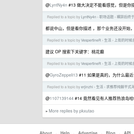
@
LyntNy4n
#13 做大决定不能看感觉，但是你描
Replied to a topic by
LyntNy4n
职场话题
裸辞后终于拿
›
›
都说中山，但是看你描述 ，那个业务还没开始
Replied to a topic by
VespertineR
生活
上街的时候
›
›
建议 OP 搜索下关键字：桃花癫
Replied to a topic by
VespertineR
生活
上街的时候
›
›
@
GyroZeppeli13
#11 如果是真的，为什么最
Replied to a topic by
erjinzhi
生活
求推荐纯躺平式
›
›
@
1107139144
#14 竟然看见有人推荐热浪岛
More replies by pkxutao
»
About
·
Help
·
Advertise
·
Blog
·
API