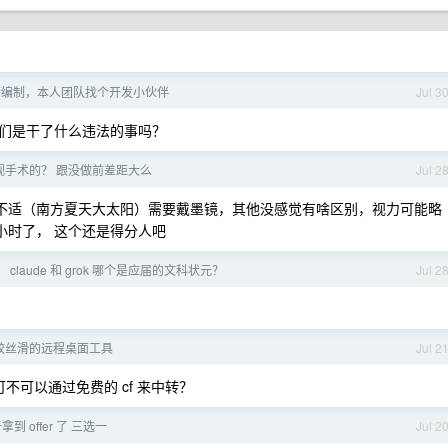
行编制，本人团队找个开发小伙伴
Jul 3
们是干了什么违法的事吗？
视手术的？ 跟没做前差距大么
Jul 2
下不适（南方夏天大太阳）需要戴墨镜，其他没感觉有啥区别，视力可能略
小时了， 这个还是得分人吧
， claude 和 grok 哪个是应届的文科状元？
Jul 2
较丝滑的远程桌面工具
Jul 2
6,可不可以通过免费的 cf 来中转？
到 offer 了 三选一
Jul 2