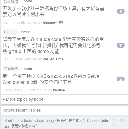
分享创造
•
notot
开发了一款小红书数据备份迁移工具，有大佬有需
5
要可以试试｜搬小书
Mar 4 • Lastly replied by
hhaappy163
Claude
•
notot
请教下大家现在 claude code 里面有没有这样的用
法，比如我在写代码的时候 我可能需要让他参考一
7
些 github 上面的 demo 功能
Jan 7 • Lastly replied by
PerFectTime
信息安全
•
notot
🛡️ 一个用于检测 CVE-2025-55182 React Server
2
Components 漏洞的安全扫描工具
Dec 8, 2025 • Lastly replied by
kasusa
More topics by notot
»
notot's recent replies
Replied to a topic by beichuang
把 GPT 模型接入到 Claude Code
7 月 28
›
日
里，​使用体验怎么样？​