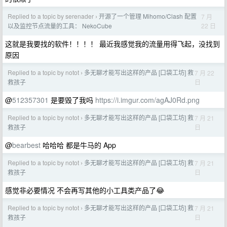
Replied to a topic by serenader
开源了一个管理 Mihomo/Clash 配置
7 月
›
22 日
以及监控节点流量的工具： NekoCube
这就是我要找的软件！！！！ 最近我感觉我的流量用得飞起，没找到
原因
Replied to a topic by notot
多无聊才能写出这样的产品 [口袋工坊] 救
7 月 22
›
日
救孩子
@
512357301
是要毁了我吗
https://i.imgur.com/agAJ0Rd.png
Replied to a topic by notot
多无聊才能写出这样的产品 [口袋工坊] 救
7 月 21
›
日
救孩子
@
bearbest
哈哈哈 都是牛马的 App
Replied to a topic by notot
多无聊才能写出这样的产品 [口袋工坊] 救
7 月 21
›
日
救孩子
感觉非必要情况 不会再写其他的小工具类产品了😂
Replied to a topic by notot
多无聊才能写出这样的产品 [口袋工坊] 救
7 月 21
›
日
救孩子