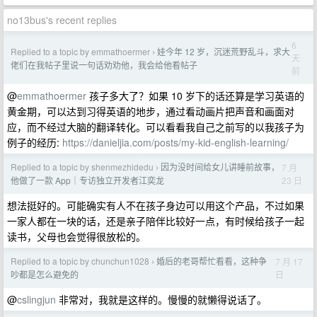
no13bus's recent replies
6
Replied to a topic by emmathoermer
娃今年 12 岁，沉迷荒野乱斗，求大
›
天
佬们在我帖子里说一句话劝劝他，我会给他看帖子
前
@
emmathoermer
孩子多大了？如果 10 岁下的话还算是学习英语的
黄金期，可以达到习得英语的地步，通过看动画片把声音和画面对
应，而不经过大脑的翻译转化。可以看看我自己之前写的以我孩子为
例子的经历:
https://danieljia.com/posts/my-kid-english-learning/
Replied to a topic by shenmezhidedu
因为没时间给女儿讲睡前故事，
7 月
›
23 日
他做了一款 App｜专访独立开发者江奕龙
想法挺好的。可能确实有人不在孩子身边可以用这个产品，不过如果
一家人都在一块的话，还是亲子陪伴比较好一点，有时候给孩子一起
读书，父母也会觉得很放松的。
Replied to a topic by chunchun1028
婚后的老哥帮忙看看，这种争
7 月 17
›
日
吵都是怎么避免的
@
cslingjun
非常对，我就是这样的。慢慢的就懒得说话了。