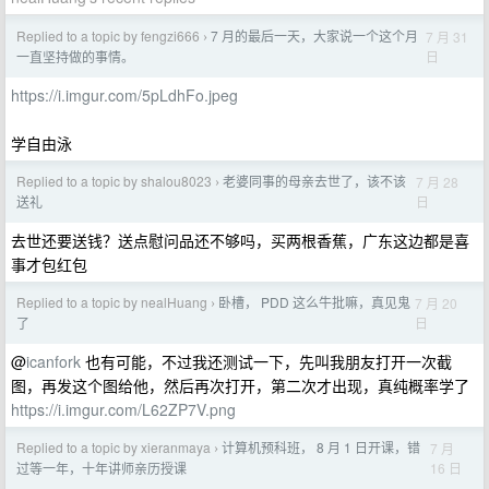
Replied to a topic by fengzi666
7 月的最后一天，大家说一个这个月
7 月 31
›
日
一直坚持做的事情。
https://i.imgur.com/5pLdhFo.jpeg
学自由泳
Replied to a topic by shalou8023
老婆同事的母亲去世了，该不该
7 月 28
›
日
送礼
去世还要送钱？送点慰问品还不够吗，买两根香蕉，广东这边都是喜
事才包红包
Replied to a topic by nealHuang
卧槽， PDD 这么牛批嘛，真见鬼
7 月 20
›
日
了
@
icanfork
也有可能，不过我还测试一下，先叫我朋友打开一次截
图，再发这个图给他，然后再次打开，第二次才出现，真纯概率学了
https://i.imgur.com/L62ZP7V.png
Replied to a topic by xieranmaya
计算机预科班， 8 月 1 日开课，错
7 月
›
16 日
过等一年，十年讲师亲历授课