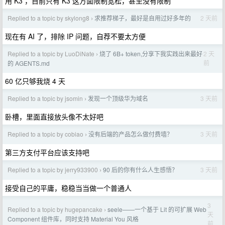
用 K3 ，目前只有 K3 这方面限制宽松，甚至没有限制
Replied to a topic by skylong8
求推荐梯子，最好是自用过好多年的
2 天前
›
现在有 AI 了，排除 IP 问题，自荐不要太方便
Replied to a topic by LuoDiNate
烧了 6B+ token,分享下我实践出来最好
2 天
›
前
的 AGENTS.md
60 亿只够我烧 4 天
Replied to a topic by jsomin
发现一个顶级华为域名
3 天前
›
卧槽，里面直接放头像不太好吧
Replied to a topic by cobiao
没有后端的产品怎么做付费墙？
3 天前
›
第三方支付平台应该支持吧
Replied to a topic by jerry933900
90 后的你有什么人生感悟？
3 天前
›
接受自己的平庸，稳稳当当做一个普通人
3
Replied to a topic by hugepancake
seele——一个基于 Lit 的可扩展 Web
›
天
Component 组件库，同时支持 Material You 风格
前