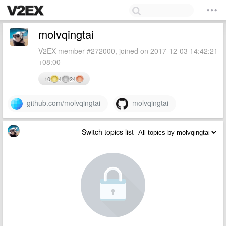
molvqingtai
V2EX member #272000, joined on 2017-12-03 14:42:21
+08:00
10
4
24
github.com/molvqingtai
molvqingtai
Switch topics list