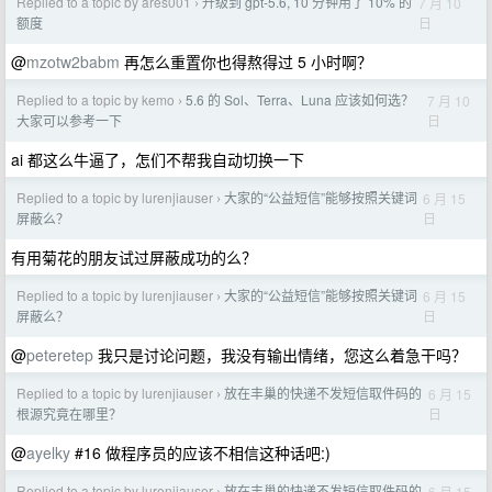
Replied to a topic by ares001
升级到 gpt-5.6, 10 分钟用了 10% 的
7 月 10
›
日
额度
@
mzotw2babm
再怎么重置你也得熬得过 5 小时啊？
Replied to a topic by kemo
5.6 的 Sol、Terra、Luna 应该如何选？
7 月 10
›
日
大家可以参考一下
ai 都这么牛逼了，怎们不帮我自动切换一下
Replied to a topic by lurenjiauser
大家的“公益短信”能够按照关键词
6 月 15
›
日
屏蔽么？
有用菊花的朋友试过屏蔽成功的么？
Replied to a topic by lurenjiauser
大家的“公益短信”能够按照关键词
6 月 15
›
日
屏蔽么？
@
peteretep
我只是讨论问题，我没有输出情绪，您这么着急干吗？
Replied to a topic by lurenjiauser
放在丰巢的快递不发短信取件码的
6 月 15
›
日
根源究竟在哪里？
@
ayelky
#16 做程序员的应该不相信这种话吧:)
Replied to a topic by lurenjiauser
放在丰巢的快递不发短信取件码的
6 月 15