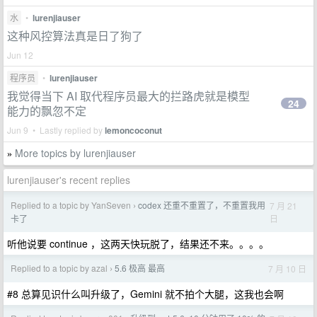
水
•
lurenjiauser
这种风控算法真是日了狗了
Jun 12
程序员
•
lurenjiauser
我觉得当下 AI 取代程序员最大的拦路虎就是模型
24
能力的飘忽不定
Jun 9 • Lastly replied by
lemoncoconut
More topics by lurenjiauser
»
lurenjiauser's recent replies
Replied to a topic by YanSeven
codex 还重不重置了，不重置我用
7 月 21
›
日
卡了
听他说要 continue ，这两天快玩脱了，结果还不来。。。。
Replied to a topic by azal
5.6 极高 最高
7 月 10 日
›
#8 总算见识什么叫升级了，Gemini 就不拍个大腿，这我也会啊