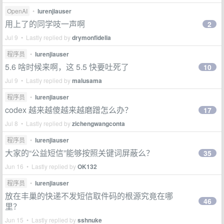
OpenAI
•
lurenjiauser
用上了的同学吱一声啊
2
Jul 9 • Lastly replied by
drymonfidelia
程序员
•
lurenjiauser
5.6 啥时候来啊，这 5.5 快要吐死了
10
Jul 9 • Lastly replied by
malusama
程序员
•
lurenjiauser
codex 越来越傻越来越磨蹭怎么办？
17
Jul 8 • Lastly replied by
zichengwangconta
程序员
•
lurenjiauser
大家的“公益短信”能够按照关键词屏蔽么？
35
Jun 16 • Lastly replied by
OK132
程序员
•
lurenjiauser
放在丰巢的快递不发短信取件码的根源究竟在哪
46
里？
Jun 15 • Lastly replied by
sshnuke