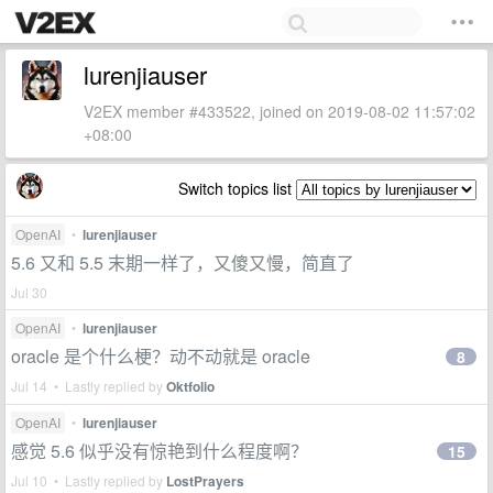
lurenjiauser
V2EX member #433522, joined on 2019-08-02 11:57:02
+08:00
Switch topics list
OpenAI
•
lurenjiauser
5.6 又和 5.5 末期一样了，又傻又慢，简直了
Jul 30
OpenAI
•
lurenjiauser
oracle 是个什么梗？动不动就是 oracle
8
Jul 14 • Lastly replied by
Oktfolio
OpenAI
•
lurenjiauser
感觉 5.6 似乎没有惊艳到什么程度啊？
15
Jul 10 • Lastly replied by
LostPrayers