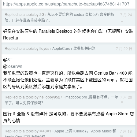
https://apps.apple.com/us/app/parachute-backup/id6748614170?
Replied to a topic by 2G
永远不要给你的 codex 直接运行命令的权
7 月 24
›
日
限，已经在准备重装电脑了。
好像在安装原生的 Parallels Desktop 的时候也会自动（无提醒）安装
Rosetta
Replied to a topic by lloyds
AppleCare+ 续费相关问题
7 月 22 日
›
@
8T
@
loserwn
我印象里的政策也一直是这样的，所以会跑去问 Genius Bar / 400 能
不能直接让他们处理。主要是为了能在美区下载国区的 app ，就把国
区的号转到美区然后添加到家庭共享里了。
Replied to a topic by helloboy9527
macbook pro ,屏幕有坏点，一年
7 月 20
›
日
半了，可以免费保修吗？
国行 & 全新 & 没有碎掉 是可以的，要不要发票有点看 Apple Store 店
员的心情
Replied to a topic by M48A1
Apple 上调 iCloud+， Apple Music 和
7 月 18
›
日
Apple One 订阅服务价格