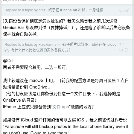
Replied to a topic by omz
终于把 iPhone Air 出掉，一身轻松
6 天前
›
)失窃设备保护到底是怎么触发的？我怎么感觉我之前几次送修
Genius Bar 都没碰到过（要抹掉返厂），还是跑了诊断以后失窃设备
保护就会自动关掉。
Replied to a topic by xiaoxiannv
小孩子照片比较多，目前存在 icloud
7 月
›
31 日
2t，有什么什么比较优雅的实体备份方式？
@
Ccf
两者不需要配合着用，二选一即可。
我比较建议在 macOS 上用，目前我的配置方法是每周日凌晨 1 点自
动增量备份到 OneDrive 。
（他的初衷应该是让你备份到任意一个文件目录下，我选择的是
OneDrive 的目录）
iPhone 上应该只能备份到“
文件.app
”能选的地方？
如果没有 iCloud 空间订阅的话可以去买 iOS ，我之前咨询过作者说
“Parachute will still backup photos in the local phone library even if
you don’t use iCloud to sync them.”