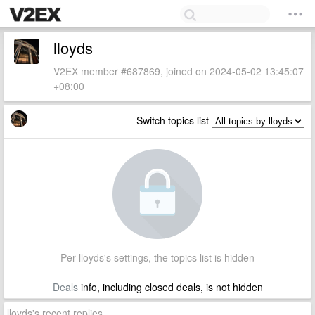
lloyds
V2EX member #687869, joined on 2024-05-02 13:45:07
+08:00
Switch topics list
Per lloyds's settings, the topics list is hidden
Deals
info, including closed deals, is not hidden
lloyds's recent replies