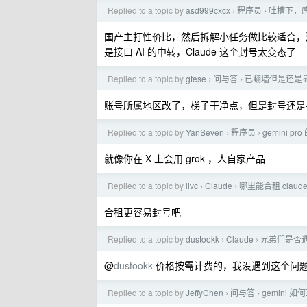
Replied to a topic by
asd999cxcx
程序员
吐槽下，感
›
›
国产主打性价比，然后拆解小任务做比较适合，鸿
是接口 AI 的中转，Claude 这个封号太变态了
Replied to a topic by
gtese
问与答
已翻墙但是还是显示 Gemi
›
›
账号所属地区改了，梯子干净点，但是封号还是
Replied to a topic by
YanSeven
程序员
gemini p
›
›
就像你在 X 上会用 grok ，人自家产品
Replied to a topic by
livc
Claude
哪里能合租 claud
›
›
合租更容易封号吧
Replied to a topic by
dustookk
Claude
兄弟们是否遇
›
›
@
dustookk
价格按需计费的，我没遇到这个问题，
Replied to a topic by
JeffyChen
问与答
gemini 
›
›