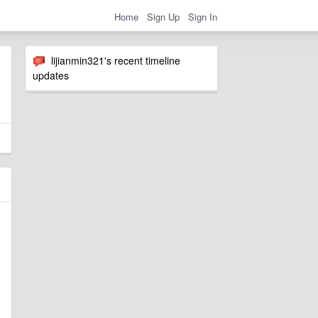
Home
Sign Up
Sign In
lijianmin321's recent timeline
updates