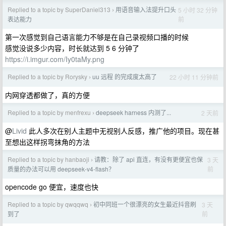
Replied to a topic by SuperDaniel313
用语音输入法提升口头
5 小时 32 分钟
›
前
表达能力
第一次感觉到自己语言能力不够是在自己录视频口播的时候
感觉没说多少内容，时长就达到 5 6 分钟了
https://i.imgur.com/Iy0taMy.png
Replied to a topic by Rorysky
uu 远程 的完成度太高了
22 小时 11 分钟前
›
内网穿透都做了，真的方便
Replied to a topic by menfrexu
deepseek harness 内测了...
2 天前
›
@
Livid
此人多次在别人主题中无视别人反感，推广他的项目。现在甚
至想出这样拐弯抹角的方法
Replied to a topic by hanbaoji
请教：除了 api 直连，有没有更便宜也保
3 天
›
前
质量的办法可以用 deepseek-v4-flash？
opencode go 便宜，速度也快
Replied to a topic by qwqqwq
初中同班一个很漂亮的女生最近抖音刷
3 天
›
前
到了