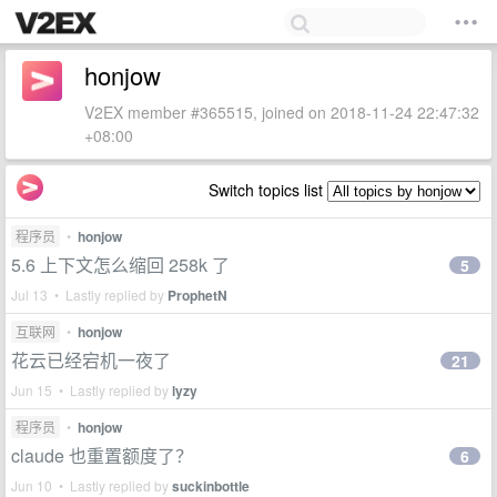
honjow
V2EX member #365515, joined on 2018-11-24 22:47:32
+08:00
Switch topics list
程序员
•
honjow
5.6 上下文怎么缩回 258k 了
5
Jul 13 • Lastly replied by
ProphetN
互联网
•
honjow
花云已经宕机一夜了
21
Jun 15 • Lastly replied by
lyzy
程序员
•
honjow
claude 也重置额度了？
6
Jun 10 • Lastly replied by
suckinbottle