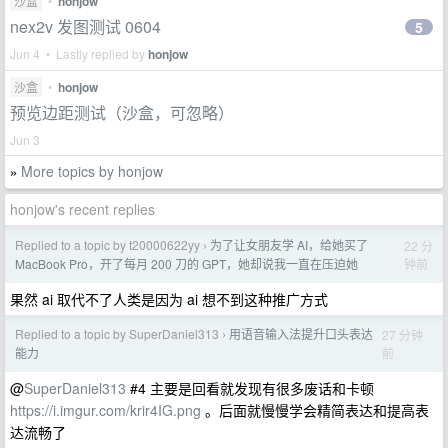
沙盒
•
honjow
nex2v 发图测试 0604
5
Jun 4 • Lastly replied by
honjow
沙盒
•
honjow
预览边距测试（沙盒，可忽略）
Jun 3
More topics by honjow
»
honjow's recent replies
Replied to a topic by t20000622yy
为了让女朋友学 AI，给她买了
22 分
›
钟前
MacBook Pro，开了每月 200 刀的 GPT，她却说我一直在压迫她
果然 ai 取代不了人类是因为 ai 想不到这种推广方式
Replied to a topic by SuperDaniel313
用语音输入法提升口头表达
27 分钟
›
前
能力
@
SuperDaniel313
#4 主要是回看就发现有很多废话和卡顿
https://i.imgur.com/krir4IG.png
。后面就慢慢学会精简表达和提高表
达流畅了