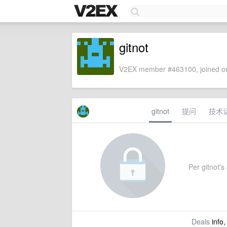
gitnot
V2EX member #463100, joined on
gitnot
提问
技术
Per gitnot's 
Deals
info,