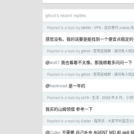
gitnot's recent replies
Replied to a topic by
idblife
VPS
适合替代 oracle
›
›
感觉没有。我的话要是能找到一个便宜点稳定的
Replied to a topic by
gitnot
宽带症候群
请问有人知道
›
›
@
wu67
我也看着不太像。那我顺着多问问一下
Replied to a topic by
gitnot
宽带症候群
请问有人知道
›
›
@
hackroad
是一年的
Replied to a topic by
zz19
生活
2026 年 8 月
›
›
我买的山姆领熠 参考一下
Replied to a topic by
Coller
程序员
大家平时是怎么用
›
›
@
Coller
不需要 自己补充 AGENT MD 和 skill