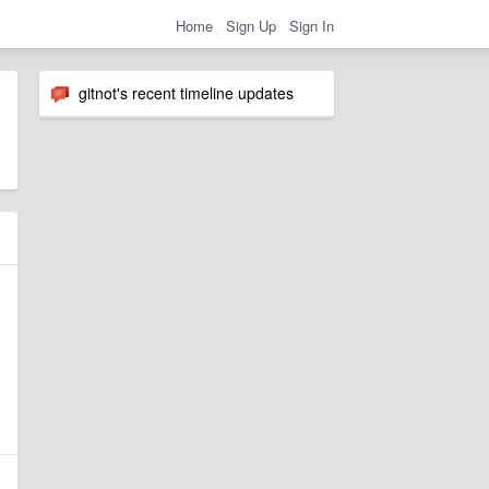
Home
Sign Up
Sign In
gitnot's recent timeline updates