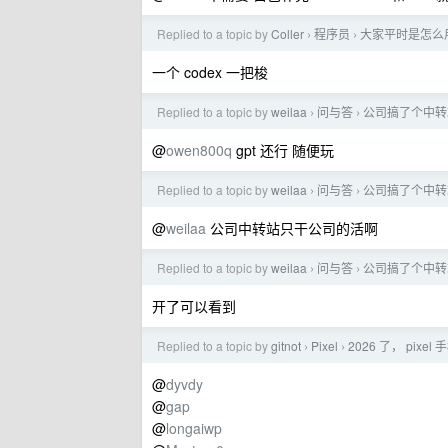
Replied to a topic by
Coller
程序员
大家平时是怎么用
›
›
一个 codex 一把梭
Replied to a topic by
weilaa
问与答
公司搞了个中转
›
›
@
owen800q
gpt 还行 随便玩
Replied to a topic by
weilaa
问与答
公司搞了个中转
›
›
@
weilaa
公司中转站只干公司的活啊
Replied to a topic by
weilaa
问与答
公司搞了个中转
›
›
开了可以看到
Replied to a topic by
gitnot
Pixel
2026 了， pixe
›
›
@
dyvdy
@
gap
@
longaiwp