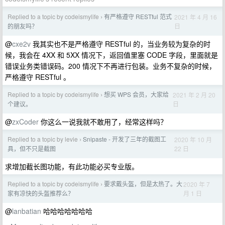
Replied to a topic by codeismylife
有严格遵守 RESTful 范式
2021 年 4 月 16
›
日
的朋友吗？
@
cxe2v
我其实也不是严格遵守 RESTful 的，当业务较为复杂的时
候，我会在 4XX 和 5XX 情况下，返回值里塞 CODE 字段，里面就是
错误业务类错误码。200 情况下不再进行包装。业务不复杂的时候，
严格遵守 RESTful 。
Replied to a topic by codeismylife
想买 WPS 会员，大家给
2021 年 2 月 20
›
日
个建议。
@
zxCoder
你这么一说我就不敢用了，经常这样吗？
Replied to a topic by levie
Snipaste - 开发了三年的截图工
2020 年 10 月
›
22 日
具，但不只是截图
求增加截长图功能，有此功能必买专业版。
Replied to a topic by codeismylife
要求戴头盔，但是太热了。大
2020 年 7
›
月 1 日
家有凉快的头盔推荐么？
@
lanbatian
哈哈哈哈哈哈哈