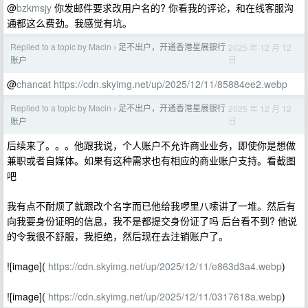
@
bzkmsjy
你发邮件要求改用户名的? 你看我的评论，和在线客服沟
通都这么费劲。我感觉有坑。
Replied to a topic by Macin
足不出户，开通香港星展银行
2025 年 12 月 12
›
日
账户
@
chancat
https://cdn.skyimg.net/up/2025/12/11/85884ee2.webp
Replied to a topic by Macin
足不出户，开通香港星展银行
2025 年 12 月 12
›
日
账户
后续来了。。。他跟我说，个人账户不允许商业业务，即使你是想做
兼职或者自媒体。如果有这种需求也有相应的商业账户支持。看截图
吧
我有点不耐烦了就跟改个名字而已他给我啰里八嗦讲了一堆。然后有
向我要身份证明的信息，我不是都提交身份证了吗 后台看不到? 他说
的令我很不舒服，我拒绝，然后现在去注销账户了。
![image](
https://cdn.skyimg.net/up/2025/12/11/e863d3a4.webp
)
![image](
https://cdn.skyimg.net/up/2025/12/11/0317618a.webp
)