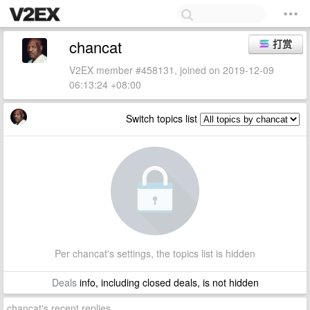
chancat
打赏
V2EX member #458131, joined on 2019-12-09
06:13:24 +08:00
Switch topics list
Per chancat's settings, the topics list is hidden
Deals
info, including closed deals, is not hidden
chancat's recent replies