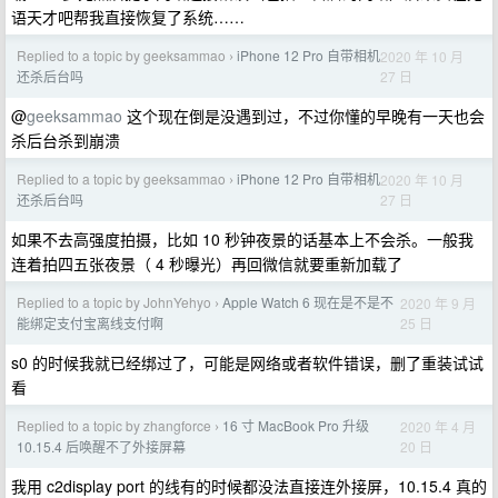
语天才吧帮我直接恢复了系统……
Replied to a topic by geeksammao
iPhone 12 Pro 自带相机
2020 年 10 月
›
27 日
还杀后台吗
@
geeksammao
这个现在倒是没遇到过，不过你懂的早晚有一天也会
杀后台杀到崩溃
Replied to a topic by geeksammao
iPhone 12 Pro 自带相机
2020 年 10 月
›
27 日
还杀后台吗
如果不去高强度拍摄，比如 10 秒钟夜景的话基本上不会杀。一般我
连着拍四五张夜景（ 4 秒曝光）再回微信就要重新加载了
Replied to a topic by JohnYehyo
Apple Watch 6 现在是不是不
2020 年 9 月
›
25 日
能绑定支付宝离线支付啊
s0 的时候我就已经绑过了，可能是网络或者软件错误，删了重装试试
看
Replied to a topic by zhangforce
16 寸 MacBook Pro 升级
2020 年 4 月
›
20 日
10.15.4 后唤醒不了外接屏幕
我用 c2display port 的线有的时候都没法直接连外接屏，10.15.4 真的