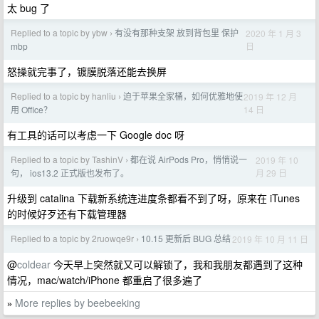
太 bug 了
Replied to a topic by ybw
有没有那种支架 放到背包里 保护
2020 年 1 月 3
›
日
mbp
怒操就完事了，镀膜脱落还能去换屏
Replied to a topic by hanliu
迫于苹果全家桶，如何优雅地使
2019 年 12 月
›
14 日
用 Office？
有工具的话可以考虑一下 Google doc 呀
Replied to a topic by TashinV
都在说 AirPods Pro，悄悄说一
2019 年 10
›
月 29 日
句， ios13.2 正式版也发布了。
升级到 catalina 下载新系统连进度条都看不到了呀，原来在 iTunes
的时候好歹还有下载管理器
Replied to a topic by 2ruowqe9r
10.15 更新后 BUG 总结
2019 年 10 月 11 日
›
@
coldear
今天早上突然就又可以解锁了，我和我朋友都遇到了这种
情况，mac/watch/iPhone 都重启了很多遍了
More replies by beebeeking
»