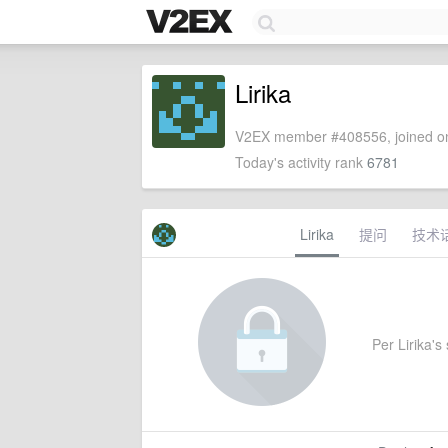
Lirika
V2EX member #408556, joined on
Today's activity rank
6781
Lirika
提问
技术
Per Lirika's 