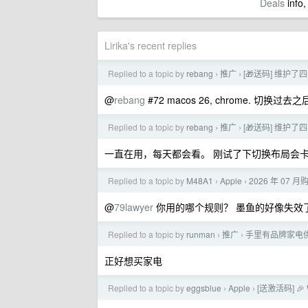
Deals
info,
Lirika's recent replies
Replied to a topic by
rebang
推广
[🎁送码] 维
›
›
@
rebang
#72 macos 26, chrome.
Replied to a topic by
rebang
推广
[🎁送码] 维
›
›
一直在用，每天都会看。 刚试了下切换布局会
Replied to a topic by
M48A1
Apple
2026 年 07 月购
›
›
@
79lawyer
你用的哪个规则？ 墨鱼的好像失效
Replied to a topic by
runman
推广
手里有品牌家电
›
›
正好想买家电
Replied to a topic by
eggsblue
Apple
[送激活码] 
›
›