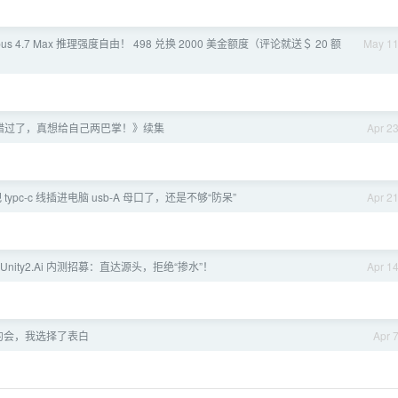
pus 4.7 Max 推理强度自由！ 498 兑换 2000 美金额度（评论就送＄ 20 额
May 1
错过了，真想给自己两巴掌！》续集
Apr 2
typc-c 线插进电脑 usb-A 母口了，还是不够“防呆”
Apr 2
nity2.Ai 内测招募：直达源头，拒绝“掺水”！
Apr 1
次约会，我选择了表白
Apr 