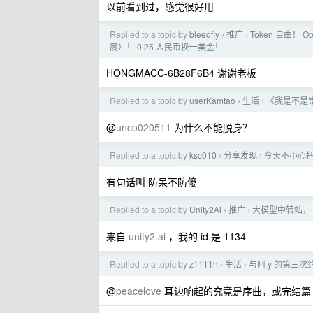
以前看到过，感觉很好用
Replied to a topic by
bleedfly
推广
Token 自由！ O
›
›
度）！ 0.25 人民币换一美金！
HONGMACC-6B28F6B4 谢谢老板
Replied to a topic by
userKamtao
生活
《我是不是
›
›
@
unco020511
为什么不能脱身？
Replied to a topic by
ksc010
分享发现
今天不小心把 
›
›
有句话叫 防呆不防傻
Replied to a topic by
Unity2Ai
推广
大模型中转站， U
›
›
来自
unity2.ai
，我的 id 是 1134
Replied to a topic by
z1111h
生活
与阿 y 的第三
›
›
@
peacelove
耳边响起的究竟是序曲，或完结篇