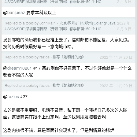
2 月 8 日
/JS/QA/SRE]深圳奥思网络（开源中国）春季招聘~50 个 HC
@
banjueaz
要求本科及以上
Replied to a topic by JohnRain
[北京/深圳/广州/郑州][Golang/ Java
2023 年
›
2 月 8 日
/JS/QA/SRE]深圳奥思网络（开源中国）春季招聘~50 个 HC
发到邮箱的简历我都已经推上去了，临时邮箱不能回复，大家见谅。
投简历的时候最好写一下意向城市哈。
Replied to a topic by razios
推荐《她和她的她》
2022 年 11 月 20 日
›
@
dream10201
#17 恶心到你不好意思了，不过你好像就是一个什么
都看不惯的人呢
Replied to a topic by razios
推荐《她和她的她》
2022 年 11 月 20 日
›
@
razios
#27
去的是哪不重要呀，电话不录音，私下跟一个骚扰自己多次的人碰
面，这智商实在跟不上设定啊，至少找男朋友陪着去啊
这剧内核很不错，算是直面社会现实了，但是剧情真的稀烂