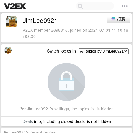
JimLee0921
打赏
V2EX member #698816, joined on 2024-07-01 11:10:16
+08:00
Switch topics list
Per JimLee0921's settings, the topics list is hidden
Deals
info, including closed deals, is not hidden
JimLee0921's recent replies