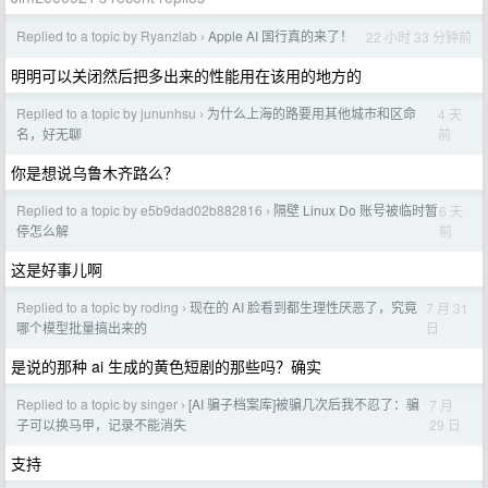
Replied to a topic by Ryanzlab
Apple AI 国行真的来了！
22 小时 33 分钟前
›
明明可以关闭然后把多出来的性能用在该用的地方的
Replied to a topic by jununhsu
为什么上海的路要用其他城市和区命
4 天
›
前
名，好无聊
你是想说乌鲁木齐路么？
Replied to a topic by e5b9dad02b882816
隔壁 Linux Do 账号被临时暂
6 天
›
前
停怎么解
这是好事儿啊
Replied to a topic by roding
现在的 AI 脸看到都生理性厌恶了，究竟
7 月 31
›
日
哪个模型批量搞出来的
是说的那种 ai 生成的黄色短剧的那些吗？确实
Replied to a topic by singer
[AI 骗子档案库]被骗几次后我不忍了：骗
7 月
›
29 日
子可以换马甲，记录不能消失
支持