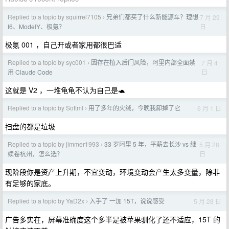
Replied to a topic by squirrel7105
兄弟们都买了什么新能源车？理想
7 月 29
›
日
I6、ModelY、极氪？
极氪 001 ，自己开或者家用都很巴适
Replied to a topic by syc001
因存在植入后门风险，阿里内部全面禁
7 月 4
›
日
用 Claude Code
这就是 V2 ，一堆龟龟不认为自己是🐢
Replied to a topic by Softml
用了多年的火绒，今晚我卸掉了它
6 月 1 日
›
扫盘的都是垃圾
Replied to a topic by jimmer1993
33 岁阿里 5 年，平薪去长沙 vs 继
5 月 28
›
日
续卷杭州，怎么选？
现阶段你是资产上升期，不宜变动，环境变动会产生太多变量，除非
有足够的家底。
Replied to a topic by YaD2x
入手了 一加 15T，说说感受
5 月 28 日
›
广告多实在，屏幕准确度这个多半是被苹果驯化了还不适应，15T 的