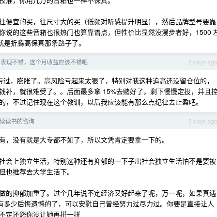
校准，你用几万的音箱也一样不保真。
往便宜的买，往尺寸大的买（低频对听感提升明显），然后品牌型号要靠
说的这些音箱也很热门也算靠谱点，但性价比显然没漫步者好，1500 
上就是折腾高保真那条路子了。
月初表现不错，这个月收益应该不错吧
2 days ag
亏过，膨胀了。高风险亏起来太狠了，特别对我这种追高还没留仓位的，
钱补，就很难受了。。后面最多拿 15%去赌好了，剩下慢慢定投，并且
的，不过记住现在这个教训，以后我应该能有那么点纪律去止盈吧。
续读书的咨询
3 days ag
有，没有就是大专都不如了，所以文凭肯定要拿一下的。
社会上独立生活，特别这种还有抑郁的一下子出社会独立生活怕不是要被
但也推荐去大学生活下。
做的抑郁加重了。过个几年说不定经济又好起来了呢，万一呢，如果真遇
没有多少后悔遗憾的了，可以安慰自己曾经努力过尽力过。你要是直接让人
不定还怨你没让她再拼一拼