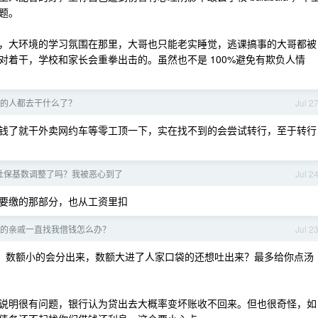
题。
，大环境的学习氛围在那里，大哥也只能老实睡觉，逃课搞事的大哥都被
着干，学校和家长会重拳出击的。虽然也不是 100%避免有欺负人情
的人都去干什么了？
Jul 2
钱了就干外卖网约车等零工顶一下，实在找不到的会尝试转行，至于转行
社保基数调整了吗？我被恶心到了
Jul 2
要缴的那部分，也从工资里扣
的亲戚一直找我借钱怎么办？
Jul 2
化。数额小的会分出来，数额大进了人家口袋的还想吐出来？最多给你点汤
说明很有问题，银行认为贷出去大概率变坏账收不回来。但也很奇怪，如