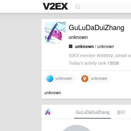
GuLuDaDuiZhang
unknown
🏢
unknown
/ unknown
V2EX member #269552, joined on
Today's activity rank
13038
unknown
unknown
unknown
GuLuDaDuiZhang
提问