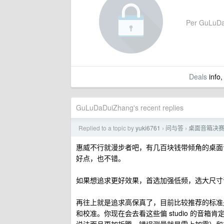
Per GuLuDaDu
Deals
info,
GuLuDaDuiZhang's recent replies
Replied to a topic by
yuki6761
问与答
桌面音箱决赛
›
›
惠威不行就漫步者吧，有几百块钱带倾角的桌面音箱
好点，也不错。
如果想追求更好效果，首选加强低频，选大尺寸
再往上就是追求高保真了，目前比较推荐的标准是音箱
和校准。你现在会去看这些偏 studio 的音