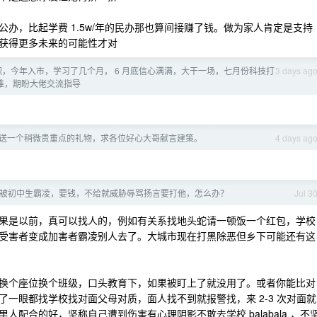
办，比起学费 1.5w/年的民办那也算间接赚了钱。做为家人肯定是支持
获得更多未来的可能性才对
职，今年入市，学习了几个月， 6 月底信心满满，大干一场，七月份科技打
3 days ag
太难，期盼大佬交流指导
送一个稍微贵重点的礼物，求各位好心大哥献言建策。
4 days ag
被初中生霸凌，要钱，不给就威胁辱骂扬言要打他，怎么办？
Jul 3
果是以前，真可以找人的，例如有关系找地头蛇请一顿饭一个红包，学校
受害者变成加害者霸凌别人去了。大城市现在打黑除恶但乡下可能还有这
换个座位换个班级，口头教育下，如果被盯上了就没用了。或者你能比对
一眼都找学校找对面父母对质，面人找不到就报警找，来 2-3 次对面就
配合的好，坚称自己遭到伤害有心理阴影不敢去学校 balabala ，不