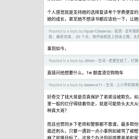
个人感觉就是支持她的选择复读考个学费便宜的公
她的成长，甚至她不想读书都应该劝一下，让她
Replied to a topic by
liquan12wjwnss
投资
去年离
›
›
脸，痛苦流涕，-20 个点，刚开始就走上回本之路，
事到如今，
Replied to a topic by
JShen
生活
老婆生娃了，打算
›
›
直接问他想要什么，1w 额度清空购物车
Replied to a topic by
dawenxi11
生活
上小学的弟弟
›
›
好奇交了钱大哥是否真保护了弟弟没被欺负。如
里一般的烂仔得绕着你走，就是可能势头太大从
种真大哥？
而且也赞同乡下老师和警察都不靠谱，最多帮你
面还刺头，只要一遇到一点小事例如被骂了被瞪了
麻了就换目标了，这是个办法但前提要弟弟和家里人