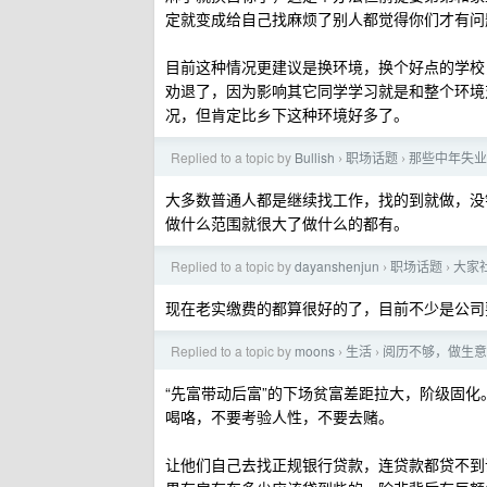
定就变成给自己找麻烦了别人都觉得你们才有问
目前这种情况更建议是换环境，换个好点的学校
劝退了，因为影响其它同学学习就是和整个环境对
况，但肯定比乡下这种环境好多了。
Replied to a topic by
Bullish
职场话题
那些中年失业
›
›
大多数普通人都是继续找工作，找的到就做，没
做什么范围就很大了做什么的都有。
Replied to a topic by
dayanshenjun
职场话题
大家
›
›
现在老实缴费的都算很好的了，目前不少是公司
Replied to a topic by
moons
生活
阅历不够，做生意
›
›
“先富带动后富”的下场贫富差距拉大，阶级固
喝咯，不要考验人性，不要去赌。
让他们自己去找正规银行贷款，连贷款都贷不到