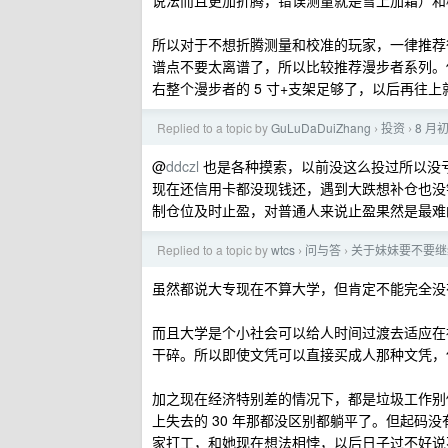
说法而且更加折腾，错误测量就是雪上加霜）和
所以对于不想折腾测量和校准的玩家，一律推荐
谱点不要太离谱了，所以比较推荐漫步者系列。你
右整个漫步者的 5 寸+支架足够了，以后再往
Replied to a topic by
GuLuDaDuiZhang
投资
8 
›
›
@
ddczl
也是各种摸索，以前没这么投过所以没
现在还信用卡都没现钱还，遇到大跌想补仓也没
制仓位及时止盈，对普通人来说止盈果然是最难
Replied to a topic by
wtcs
问与答
关于妹妹要不要继
›
›
虽然都说大专现在不算大学，但肯定不能完全没
而且大学是个小社会可以给人时间过渡去适应在
干碎。所以即使文凭可以直接买成人那种文凭，
加之现在经济特别差的情况下，都是垃圾工作别
上失去的 30 年那都没区别都躺平了。但起码
家打工，和她现在想法相悖，以后日子过不好说