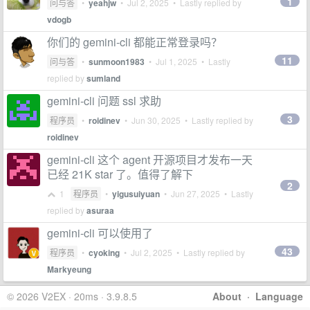
1
问与答
•
yeahjw
•
Jul 2, 2025
• Lastly replied by
vdogb
你们的 gemini-cli 都能正常登录吗？
11
问与答
•
sunmoon1983
•
Jul 1, 2025
• Lastly
replied by
sumland
gemini-cli 问题 ssl 求助
3
程序员
•
roidinev
•
Jun 30, 2025
• Lastly replied by
roidinev
gemini-cli 这个 agent 开源项目才发布一天
已经 21K star 了。值得了解下
2
1
程序员
•
yigusuiyuan
•
Jun 27, 2025
• Lastly
replied by
asuraa
gemini-cli 可以使用了
43
程序员
•
cyoking
•
Jul 2, 2025
• Lastly replied by
Markyeung
© 2026 V2EX · 20ms · 3.9.8.5
About
·
Language