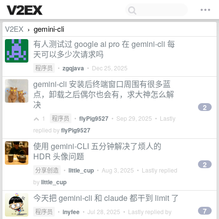
V2EX
gemini-cli
›
有人测试过 google ai pro 在 gemini-cli 每
天可以多少次请求吗
程序员
•
zgqjava
•
Dec 25, 2025
gemini-cli 安装后终端窗口周围有很多蓝
点，卸载之后偶尔也会有，求大神怎么解
决
2
1
程序员
•
flyPig9527
•
Sep 29, 2025
• Lastly
replied by
flyPig9527
使用 gemini-CLI 五分钟解决了烦人的
HDR 头像问题
2
分享创造
•
little_cup
•
Aug 3, 2025
• Lastly replied
by
little_cup
今天把 gemini-cli 和 claude 都干到 limit 了
7
程序员
•
inyfee
•
Jul 28, 2025
• Lastly replied by