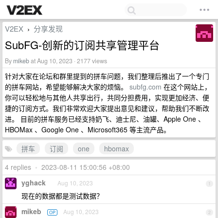
V2EX
分享发现
›
SubFG-创新的订阅共享管理平台
By
mikeb
at Aug 10, 2023 · 2177 views
针对大家在论坛和群里提到的拼车问题，我们整理后推出了一个专门
的拼车网站，希望能够解决大家的烦恼。
subfg.com
在这个网站上，
你可以轻松地与其他人共享出行，共同分担费用，实现更加经济、便
捷的订阅方式。我们非常欢迎大家提出意见和建议，帮助我们不断改
进。 目前的拼车服务已经支持奶飞、迪士尼、油罐、Apple One 、
HBOMax 、Google One 、Microsoft365 等主流产品。
拼车
订阅
one
hbomax
4 replies
•
2023-08-11 15:00:56 +08:00
yghack
Aug 10, 2023
1
现在的数据都是测试数据？
mikeb
Aug 10, 2023
OP
2